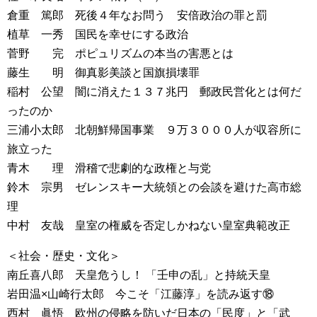
倉重 篤郎 死後４年なお問う 安倍政治の罪と罰
植草 一秀 国民を幸せにする政治
菅野 完 ポピュリズムの本当の害悪とは
藤生 明 御真影美談と国旗損壊罪
稲村 公望 闇に消えた１３７兆円 郵政民営化とは何だ
ったのか
三浦小太郎 北朝鮮帰国事業 ９万３０００人が収容所に
旅立った
青木 理 滑稽で悲劇的な政権と与党
鈴木 宗男 ゼレンスキー大統領との会談を避けた高市総
理
中村 友哉 皇室の権威を否定しかねない皇室典範改正
＜社会・歴史・文化＞
南丘喜八郎 天皇危うし！ 「壬申の乱」と持統天皇
岩田温×山崎行太郎 今こそ「江藤淳」を読み返す⑱
西村 眞悟 欧州の侵略を防いだ日本の「民度」と「武