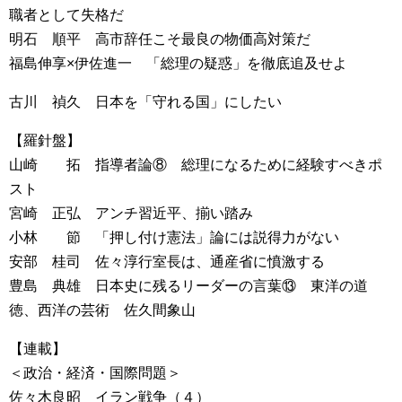
職者として失格だ
明石 順平 高市辞任こそ最良の物価高対策だ
福島伸享×伊佐進一 「総理の疑惑」を徹底追及せよ
古川 禎久 日本を「守れる国」にしたい
【羅針盤】
山崎 拓 指導者論⑧ 総理になるために経験すべきポ
スト
宮崎 正弘 アンチ習近平、揃い踏み
小林 節 「押し付け憲法」論には説得力がない
安部 桂司 佐々淳行室長は、通産省に憤激する
豊島 典雄 日本史に残るリーダーの言葉⑬ 東洋の道
徳、西洋の芸術 佐久間象山
【連載】
＜政治・経済・国際問題＞
佐々木良昭 イラン戦争（４）