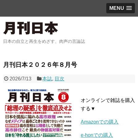
MENU
日本の自立と再生をめざす、肉声の言論誌
月刊日本２０２６年８月号
2026/7/13
本誌
,
目次
オンラインで雑誌を購入
する▼
Amazonでの購入
e-honでの購入