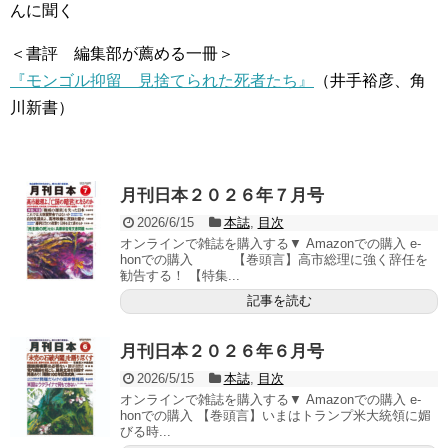
んに聞く
＜書評 編集部が薦める一冊＞
『モンゴル抑留 見捨てられた死者たち』
（井手裕彦、角
川新書）
月刊日本２０２６年７月号
2026/6/15
本誌
,
目次
オンラインで雑誌を購入する▼ Amazonでの購入 e-
honでの購入 【巻頭言】高市総理に強く辞任を
勧告する！ 【特集...
記事を読む
月刊日本２０２６年６月号
2026/5/15
本誌
,
目次
オンラインで雑誌を購入する▼ Amazonでの購入 e-
honでの購入 【巻頭言】いまはトランプ米大統領に媚
びる時...