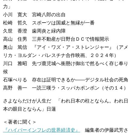
力」
小川 寛大 宮崎八郎の出自
松崎 哲久 スポーツは国威と無縁が一番
久世 香澄 歯周炎と緑内障
高山 住男 三井不動産が日野台ＤＣで情報開示
奥山 篤信 『アイ・ワズ・ア・ストレンジャー』（アメ
リカ・ヨルダン・パレスチナ合作映画、２０２４年）
川口 雅昭 先づ鹿児城へ衝懸け御出で然るべく存じ奉り
候
石塚べりる 存在は証明できるか――デジタル社会の死角
高野 善一 一読三嘆ラ・スッパカポンポン（その１４）
さよならだけが人生だ 「われ日本の柱とならん。われ日
本の眼目とならん」日蓮
＜著者に聞く＞
『ハイパーインフレの世界経済史』
編集者の伊藤武芳さ