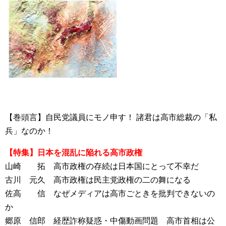
【巻頭言】自民党議員にモノ申す！ 諸君は高市総裁の「私
兵」なのか！
【特集】日本を混乱に陥れる高市政権
山崎 拓 高市政権の存続は日本国にとって不幸だ
古川 元久 高市政権は民主党政権の二の舞になる
佐高 信 なぜメディアは高市ごときを批判できないの
か
郷原 信郎 経歴詐称疑惑・中傷動画問題 高市首相は公