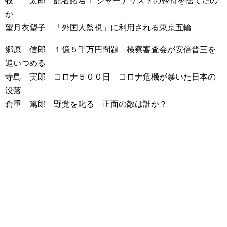
牧 太郎 記者諸君！ ジャーナリストの矜持を捨てたの
か
望月衣塑子 「外国人監視」に利用される東京五輪
郷原 信郎 １億５千万円問題 検察審査会が安倍晋三を
追いつめる
寺島 実郎 コロナ５００日 コロナ危機が暴いた日本の
没落
倉重 篤郎 野党を叱る 正面の敵は誰か？