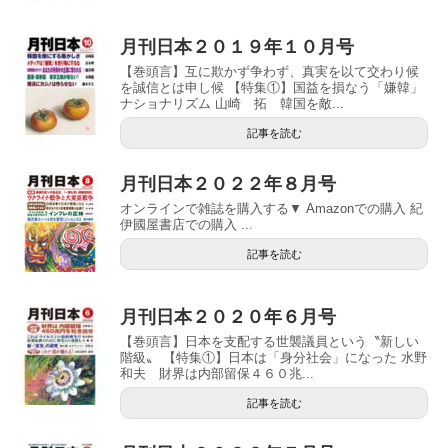
月刊日本２０１９年１０月号
【巻頭言】互に欺かず争わず、真実を以て交わり候
を誠信とは申し候 【特集①】国益を損なう「嫌韓」
ナショナリズム 山崎 拓 韓国を敵...
記事を読む
月刊日本２０２２年８月号
オンラインで雑誌を購入する▼ Amazonでの購入 紀
伊國屋書店での購入 ...
記事を読む
月刊日本２０２０年６月号
【巻頭言】日本を支配する世襲議員という〝新しい
階級〟 【特集①】日本は「身分社会」になった 水野
和夫 財界は内部留保４６０兆...
記事を読む