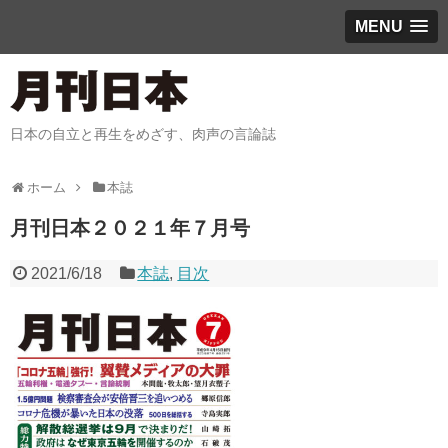
MENU
日本の自立と再生をめざす、肉声の言論誌
ホーム
本誌
月刊日本２０２１年７月号
2021/6/18
本誌
,
目次