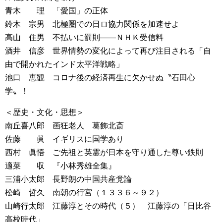
青木 理 「愛国」の正体
鈴木 宗男 北極圏での日ロ協力関係を加速せよ
高山 住男 不払いに罰則――ＮＨＫ受信料
酒井 信彦 世界情勢の変化によって再び注目される「自
由で開かれたインド太平洋戦略」
池口 恵観 コロナ後の経済再生に欠かせぬ〝石田心
学〟！
＜歴史・文化・思想＞
南丘喜八郎 画狂老人 葛飾北斎
佐藤 眞 イギリスに国学あり
西村 眞悟 ご先祖と英霊が日本を守り通した尊い鉄則
適菜 収 『小林秀雄全集』
三浦小太郎 長野朗の中国共産党論
松崎 哲久 南朝の行宮（１３３６～９２）
山崎行太郎 江藤淳とその時代（５） 江藤淳の「日比谷
高校時代」