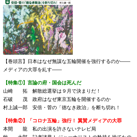
【巻頭言】日本はなぜ無謀な五輪開催を強行するのか――
メディアの大罪を糺す――
【特集①】言論の府・国会は死んだ
山崎 拓 解散総選挙は９月で決まりだ！
石破 茂 政府はなぜ東京五輪を開催するのか
村上誠一郎 安倍・菅の「徳なき政治」を断ち切れ！
【特集②】「コロナ五輪」強行！ 翼賛メディアの大罪
本間 龍 私の出演を許さないテレビ局