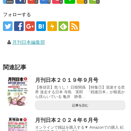
error
0
0
4
0
フォローする
月刊日本編集部
関連記事
月刊日本２０１９年９月号
【巻頭言】危うし！ 日韓関係 【特集①】混迷する世
界 迷走する日本 寺島 実郎 「戦後日本」が根底か
ら揺らいでいる 亀井 静香...
記事を読む
月刊日本２０２４年６月号
オンラインで雑誌を購入する▼ Amazonでの購入 紀