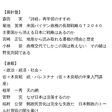
【羅針盤】
森田 実 『詩経』再学習のすすめ
菊池 英博 米国バイデン政権の長期戦略ＧＴ２０４０
主要国から消える日本に戦略はあるのか
宮崎 正弘 地形から読み取れる遷都の理由と歴史
小林 節 政権交代でしかこの国は救えない その鍵は
野党共闘である
【連載】
＜政治・経済・社会＞
佐々木良昭 続・パレスチナ（佐々木良昭の中東入門講
座）
植草 一秀 天の網
菅野 完 なぜ日本は没落するのか
稲村 公望 郵政民営化は完全な失政だ 日本郵政のトー
ル社買収の闇を暴け