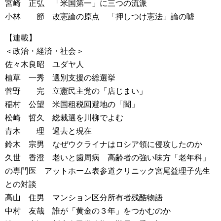
宮崎 正弘 「米国第一」に三つの流派
小林 節 改憲論の原点 「押しつけ憲法」論の嘘
【連載】
＜政治・経済・社会＞
佐々木良昭 ユダヤ人
植草 一秀 選別支援の総選挙
菅野 完 立憲民主党の「店じまい」
稲村 公望 米国租税回避地の「闇」
松崎 哲久 総裁選を川柳でよむ
青木 理 過去と現在
鈴木 宗男 なぜウクライナはロシア領に侵攻したのか
久世 香澄 老いと歯周病 高齢者の強い味方「老年科」
の専門医 アットホーム表参道クリニック宮尾益理子先生
との対談
高山 住男 マンション区分所有者残酷物語
中村 友哉 誰が「黄金の３年」をつかむのか