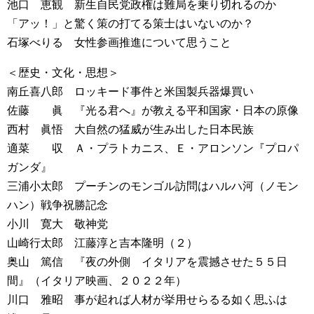
池口 恵観 新生自民党政権は難局を乗り切れるのか
「アッ！」と驚く策の打てる策士はいないのか？
石塚べりる 女性参画推進について思うこと
＜歴史・文化・思想＞
南丘喜八郎 ロッキード事件と米国製兵器爆買い
佐藤 眞 『光る君へ』が教える平和国家・日本の原像
西村 眞悟 大自然の猛威が生み出した日本民族
適菜 収 Ａ・プラトカニス、Ｅ・アロンソン『プロパ
ガンダ』
三浦小太郎 プーチンのモンゴル訪問はハルハ河（ノモン
ハン）戦争祝勝記念
小川 寛大 敬神党
山崎行太郎 江藤淳と吉本隆明（２）
奥山 篤信 『夜の外側 イタリアを震撼させた５５日
間』（イタリア映画、２０２２年）
川口 雅昭 事が起れば人材が挙用せらるる如く思ふは