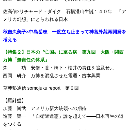
佐高信×リチャード・ダイク 石橋湛山生誕１４０年 「ア
メリカ幻想」にとらわれる日本
秋吉久美子×中島岳志 一度立ち止まって神宮外苑再開発を
考える
【特集２】日本の〝亡国〟に至る病 第九回 大阪・関西
万博「無責任の体系」
森 功 安倍・菅・橋下・松井の責任を追及せよ
西岡 研介 万博を混乱させた電通・吉本興業
草莽塾通信 somojuku report 第６回
【羅針盤】
加藤 尚武 アメリカ新大統領への期待
進藤 榮一 「自衛隊違憲」論を超えて――日本再生の道
をつくる