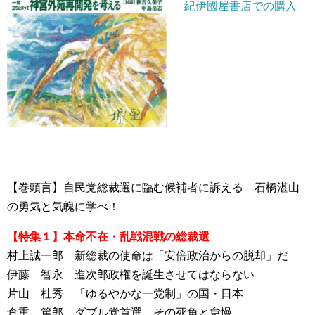
紀伊國屋書店での購入
【巻頭言】自民党総裁選に臨む候補者に訴える 石橋湛山
の勇気と気魄に学べ！
【特集１】本命不在・乱戦混戦の総裁選
村上誠一郎 新総裁の使命は「安倍政治からの脱却」だ
伊藤 智永 進次郎政権を誕生させてはならない
片山 杜秀 「ゆるやかな一党制」の国・日本
倉重 篤郎 ダブル党首選 その死角と怠慢