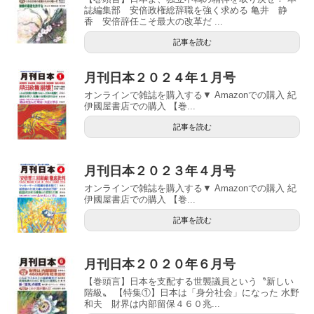
誌編集部 安倍政権総辞職を強く求める 亀井 静
香 安倍辞任こそ最大の改革だ ...
記事を読む
月刊日本２０２４年１月号
オンラインで雑誌を購入する▼ Amazonでの購入 紀
伊國屋書店での購入 【巻...
記事を読む
月刊日本２０２３年４月号
オンラインで雑誌を購入する▼ Amazonでの購入 紀
伊國屋書店での購入 【巻...
記事を読む
月刊日本２０２０年６月号
【巻頭言】日本を支配する世襲議員という〝新しい
階級〟 【特集①】日本は「身分社会」になった 水野
和夫 財界は内部留保４６０兆...