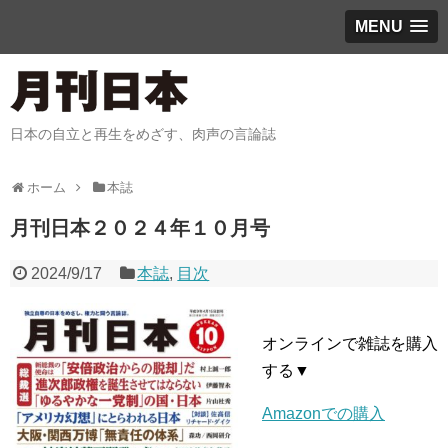
MENU
日本の自立と再生をめざす、肉声の言論誌
ホーム
本誌
月刊日本２０２４年１０月号
2024/9/17
本誌
,
目次
オンラインで雑誌を購入
する▼
Amazonでの購入