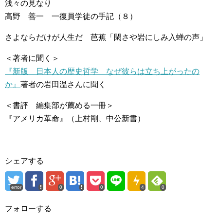
浅々の見なり
高野 善一 一復員学徒の手記（８）
さよならだけが人生だ 芭蕉「閑さや岩にしみ入蝉の声」
＜著者に聞く＞
『新版 日本人の歴史哲学 なぜ彼らは立ち上がったの
か』
著者の岩田温さんに聞く
＜書評 編集部が薦める一冊＞
『アメリカ革命』（上村剛、中公新書）
シェアする
error
0
0
4
0
フォローする