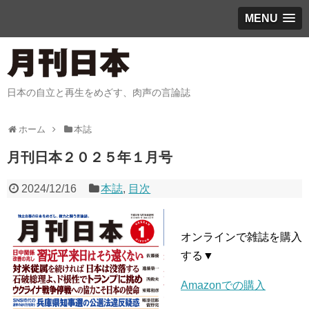
MENU
日本の自立と再生をめざす、肉声の言論誌
ホーム
本誌
月刊日本２０２５年１月号
2024/12/16
本誌
,
目次
オンラインで雑誌を購入
する▼
Amazonでの購入