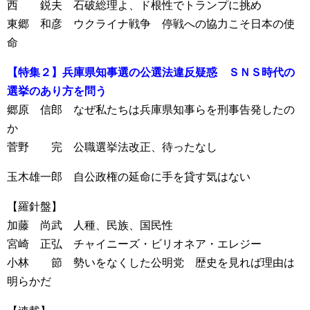
西 鋭夫 石破総理よ、ド根性でトランプに挑め
東郷 和彦 ウクライナ戦争 停戦への協力こそ日本の使
命
【特集２】兵庫県知事選の公選法違反疑惑 ＳＮＳ時代の
選挙のあり方を問う
郷原 信郎 なぜ私たちは兵庫県知事らを刑事告発したの
か
菅野 完 公職選挙法改正、待ったなし
玉木雄一郎 自公政権の延命に手を貸す気はない
【羅針盤】
加藤 尚武 人種、民族、国民性
宮崎 正弘 チャイニーズ・ビリオネア・エレジー
小林 節 勢いをなくした公明党 歴史を見れば理由は
明らかだ