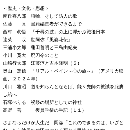
＜歴史・文化・思想＞
南丘喜八郎 埴輪、そして防人の歌
佐藤 眞 書籍編集者ができるまで
西村 眞悟 「千尋の波」の上に浮かぶ戦後日本
適菜 収 世阿弥『風姿花伝』
三浦小太郎 蓮田善明と三島由紀夫
小川 寛大 廃刀令のこと
山崎行太郎 江藤淳と吉本隆明（５）
奥山 篤信 『リアル・ペイン～心の旅～』（アメリカ映
画、２０２４年）
川口 雅昭 道を知らんとならば、能々先師の教誡を服膺
し給へ
石塚べりる 祝祭の場所としての神社
高野 善一 一復員学徒の手記（１１）
さよならだけが人生だ 岡潔「これのできるのは、いざと