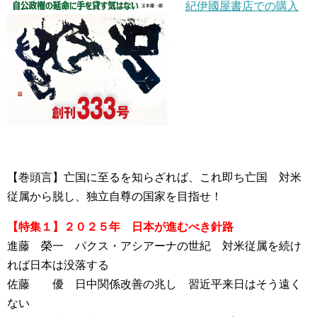
紀伊國屋書店での購入
【巻頭言】亡国に至るを知らざれば、これ即ち亡国 対米
従属から脱し、独立自尊の国家を目指せ！
【特集１】２０２５年 日本が進むべき針路
進藤 榮一 パクス・アシアーナの世紀 対米従属を続け
れば日本は没落する
佐藤 優 日中関係改善の兆し 習近平来日はそう遠く
ない