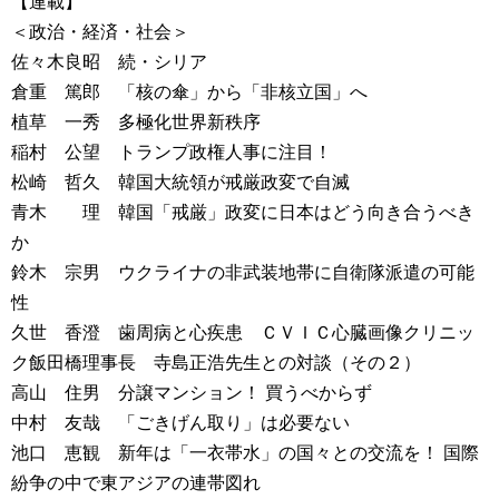
【連載】
＜政治・経済・社会＞
佐々木良昭 続・シリア
倉重 篤郎 「核の傘」から「非核立国」へ
植草 一秀 多極化世界新秩序
稲村 公望 トランプ政権人事に注目！
松崎 哲久 韓国大統領が戒厳政変で自滅
青木 理 韓国「戒厳」政変に日本はどう向き合うべき
か
鈴木 宗男 ウクライナの非武装地帯に自衛隊派遣の可能
性
久世 香澄 歯周病と心疾患 ＣＶＩＣ心臓画像クリニッ
ク飯田橋理事長 寺島正浩先生との対談（その２）
高山 住男 分譲マンション！ 買うべからず
中村 友哉 「ごきげん取り」は必要ない
池口 恵観 新年は「一衣帯水」の国々との交流を！ 国際
紛争の中で東アジアの連帯図れ