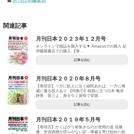
月刊日本編集部
関連記事
月刊日本２０２３年１２月号
オンラインで雑誌を購入する▼ Amazonでの購入 紀
伊國屋書店での購入 【巻...
記事を読む
月刊日本２０２０年８月号
【巻頭言】一方に飢えに泣く細民あれば、一方に権
威に傲る役人あり 【特集①】岐路に立つ日本 亀井
静香 晋三よ、身を引く覚悟で挙国...
記事を読む
月刊日本２０１９年５月号
【巻頭言】かくばかり術無きものか世間の道 佐藤
優 安倍政権が揺らがない訳－権威を帯び始めた総