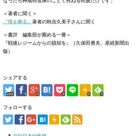
なったら神風特攻隊のごとく死ねる民族だけです」
＜著者に聞く＞
『母を葬る』
著者の秋吉久美子さんに聞く
＜書評 編集部が薦める一冊＞
『戦後レジームからの脱却を』（久保田勇夫、産経新聞出
版）
シェアする
error
0
0
4
0
フォローする