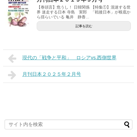
【巻頭言】危うし！ 日韓関係 【特集①】混迷する世
界 迷走する日本 寺島 実郎 「戦後日本」が根底か
ら揺らいでいる 亀井 静香...
記事を読む
現代の「戦争と平和」 ロシアvs.西側世界
月刊日本２０２５年２月号