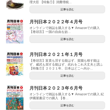
理大臣 【特集①】消費増税...
記事を読む
月刊日本２０２２年４月号
オンラインで雑誌を購入する▼ Amazonでの購入
【巻頭言】一国の自由を妨...
記事を読む
月刊日本２０２１年１月号
【巻頭言】富貴も淫する能はず、貧賤も移す能は
ず、威武も屈する能はず、此れをこれ大丈夫と謂ふ
【特集①】２０２１年、日本はどこへ向か...
記事を読む
月刊日本２０２３年６月号
オンラインで雑誌を購入する▼ Amazonでの購入 紀
伊國屋書店での購入 【巻...
記事を読む