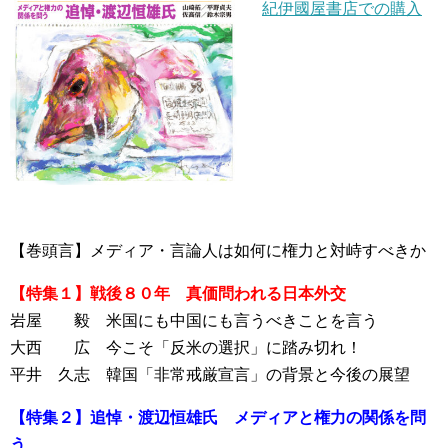
紀伊國屋書店での購入
【巻頭言】メディア・言論人は如何に権力と対峙すべきか
【特集１】戦後８０年 真価問われる日本外交
岩屋 毅 米国にも中国にも言うべきことを言う
大西 広 今こそ「反米の選択」に踏み切れ！
平井 久志 韓国「非常戒厳宣言」の背景と今後の展望
【特集２】追悼・渡辺恒雄氏 メディアと権力の関係を問
う