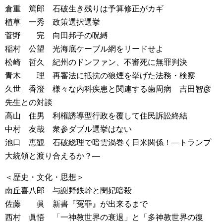
倉重 篤郎 石破生き残りは予算修正がカギ
植草 一秀 政策選択選挙
菅野 完 向田邦子の呪縛
稲村 公望 光海底ケーブル網をリードせよ
松崎 哲久 紀州のドンファン、不審死に無罪判決
青木 理 再審法に抵抗の狼煙を挙げた法務・検察
久世 香澄 様々な内科疾患と関連する歯周病 吉田智彦
先生との対談
高山 住男 利権誘導型行政を覆して住民訴訟終結
中村 友哉 衆参ダブル選挙はない
池口 恵観 石破総理で暗雲渦巻く日米関係！―トランプ
大統領と渡り合えるか？―
＜歴史・文化・思想＞
南丘喜八郎 与謝野鉄幹と閔妃暗殺
佐藤 眞 新書『冤罪』が出来るまで
西村 眞悟 「一神教世界の衰退」と「多神教世界の復