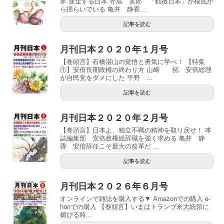
界 迷走する日本 寺島 実郎 「戦後日本」が根底か
ら揺らいでいる 亀井 静香...
記事を読む
月刊日本２０２０年１月号
【巻頭言】石橋湛山の覚悟と勇気に学べ！ 【特集
①】安倍長期政権の終わり方 山崎 拓 安倍総理
が自民党をダメにした 平野 ...
記事を読む
月刊日本２０２０年２月号
【巻頭言】日本よ、独立不羈の精神を取り戻せ！ 本
誌編集部 安倍政権総辞職を強く求める 亀井 静
香 安倍辞任こそ最大の改革だ ...
記事を読む
月刊日本２０２６年６月号
オンラインで雑誌を購入する▼ Amazonでの購入 e-
honでの購入 【巻頭言】いまはトランプ米大統領に
媚びる時...