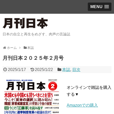
MENU
日本の自立と再生をめざす、肉声の言論誌
ホーム
本誌
月刊日本２０２５年２月号
2025/1/17
2025/1/22
本誌
,
目次
オンラインで雑誌を購入
する▼
Amazonでの購入