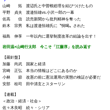
山崎 拓 渡辺氏と中曽根総理を結びつけたもの
平野 貞夫 渡邉恒雄vs.小沢一郎の一幕
佐高 信 読売新聞から批判精神を奪った
鈴木 宗男 私は渡邉恒雄氏に〝恫喝〟された
福島 伸享 一年以内に選挙制度改革の結論を出す！
岩田温×山崎行太郎 今こそ「江藤淳」を読み返す
【羅針盤】
加藤 尚武 国家と経済
宮崎 正弘 本当の情報はどこにあるのか
小林 節 改憲の前に憲法運用の実態の検証が必要だ
安部 桂司 田中清玄とスターリン
【連載】
＜政治・経済・社会＞
佐々木良昭 続々・シリア