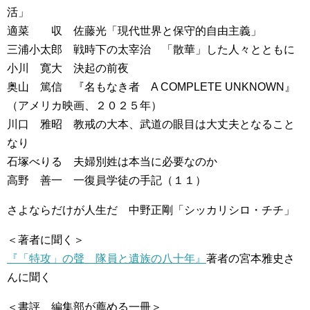
活」
適菜 収 佐藤光「現代世界と保守的自由主義」
三浦小太郎 戦時下の太宰治 「散華」した人々とともに
小川 寛大 決起の前夜
奥山 篤信 『名もなき者 A COMPLETE UNKNOWN』
（アメリカ映画、２０２５年）
川口 雅昭 教戒の大本、武道の眼目は大丈夫となること
なり
石塚べりる 夫婦別姓は本当に必要なのか
高野 善一 一復員学徒の手記（１１）
さよならだけが人生だ 中野正剛「シッカリシロ・チチ」
＜著者に聞く＞
『「特攻」の聲 隊員と遺族の八十年』
著者の宮本雅史さ
んに聞く
＜書評 編集部が薦める一冊＞