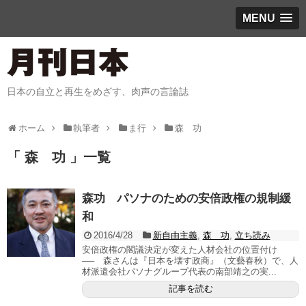
MENU
日本の自立と再生をめざす、肉声の言論誌
ホーム
執筆者
ま行
森 功
「 森 功 」一覧
森功 パソナのための安倍政権の規制緩
和
2016/4/28
新自由主義
,
森 功
,
立ち読み
安倍政権の閣議決定が変えた人材会社の位置付け
── 森さんは『日本を壊す政商』（文藝春秋）で、人
材派遣会社パソナグループ代表の南部靖之の実...
記事を読む