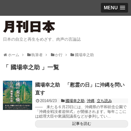
MENU
日本の自立と再生をめざす、肉声の言論誌
ホーム
執筆者
か行
國場幸之助
「 國場幸之助 」一覧
國場幸之助 「慰霊の日」に沖縄を問い
直す
2014/6/23
國場幸之助
,
沖縄
,
立ち読み
―― 来たる６月23日には、沖縄県の平和祈念公園で
「沖縄全戦没者追悼式」が開催されます。毎年ここに
は総理大臣や衆議院議長などが参列してい...
記事を読む