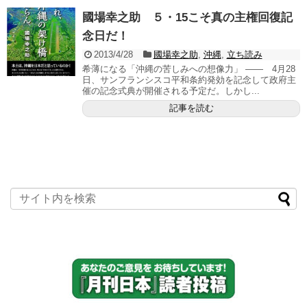
國場幸之助 ５・15こそ真の主権回復記
念日だ！
2013/4/28
國場幸之助
,
沖縄
,
立ち読み
希薄になる「沖縄の苦しみへの想像力」 ―― 4月28
日、サンフランシスコ平和条約発効を記念して政府主
催の記念式典が開催される予定だ。しかし...
記事を読む