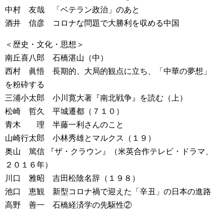
中村 友哉 「ベテラン政治」のあと
酒井 信彦 コロナな問題で大勝利を収める中国
＜歴史・文化・思想＞
南丘喜八郎 石橋湛山（中）
西村 眞悟 長期的、大局的観点に立ち、「中華の夢想」
を粉砕する
三浦小太郎 小川寛大著『南北戦争』を読む（上）
松崎 哲久 平城遷都（７１０）
青木 理 半藤一利さんのこと
山崎行太郎 小林秀雄とマルクス（１９）
奥山 篤信 『ザ・クラウン』（米英合作テレビ・ドラマ、
２０１６年）
川口 雅昭 吉田松陰名辞（１９８）
池口 恵観 新型コロナ禍で迎えた「辛丑」の日本の進路
高野 善一 石橋経済学の先駆性②