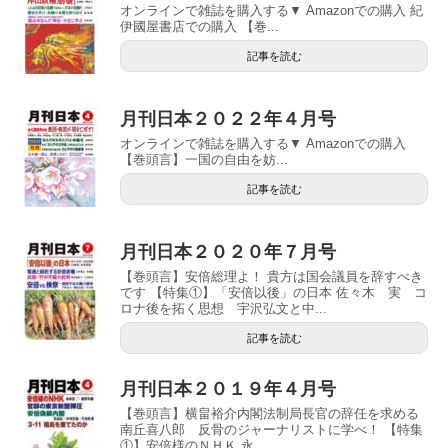
オンラインで雑誌を購入する▼ Amazonでの購入 紀
伊國屋書店での購入 【巻...
記事を読む
月刊日本２０２２年４月号
オンラインで雑誌を購入する▼ Amazonでの購入
【巻頭言】一国の自由を妨...
記事を読む
月刊日本２０２０年７月号
【巻頭言】安倍総理よ！ 貴方は国会議員を辞すべき
です 【特集①】「安倍以後」の日本 佐々木 実 コ
ロナ後を拓く思想 宇沢弘文と中...
記事を読む
月刊日本２０１９年４月号
【巻頭言】横畠裕介内閣法制局長官の辞任を求める
南丘喜八郎 反骨のジャーナリストに学べ！ 【特集
①】安倍様のＮＨＫ 永...