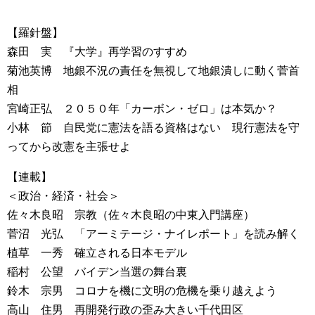
【羅針盤】
森田 実 『大学』再学習のすすめ
菊池英博 地銀不況の責任を無視して地銀潰しに動く菅首
相
宮崎正弘 ２０５０年「カーボン・ゼロ」は本気か？
小林 節 自民党に憲法を語る資格はない 現行憲法を守
ってから改憲を主張せよ
【連載】
＜政治・経済・社会＞
佐々木良昭 宗教（佐々木良昭の中東入門講座）
菅沼 光弘 「アーミテージ・ナイレポート」を読み解く
植草 一秀 確立される日本モデル
稲村 公望 バイデン当選の舞台裏
鈴木 宗男 コロナを機に文明の危機を乗り越えよう
高山 住男 再開発行政の歪み大きい千代田区