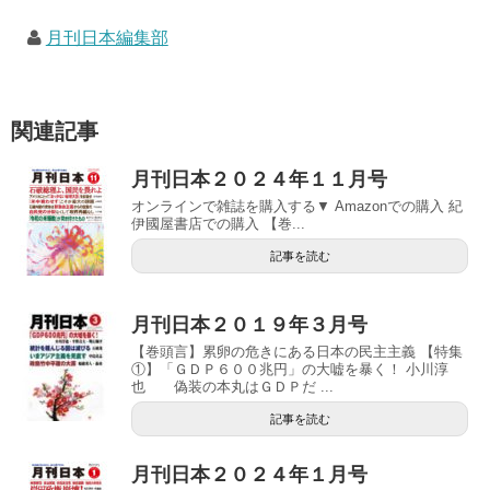
月刊日本編集部
関連記事
月刊日本２０２４年１１月号
オンラインで雑誌を購入する▼ Amazonでの購入 紀
伊國屋書店での購入 【巻...
記事を読む
月刊日本２０１９年３月号
【巻頭言】累卵の危きにある日本の民主主義 【特集
①】「ＧＤＰ６００兆円」の大嘘を暴く！ 小川淳
也 偽装の本丸はＧＤＰだ ...
記事を読む
月刊日本２０２４年１月号