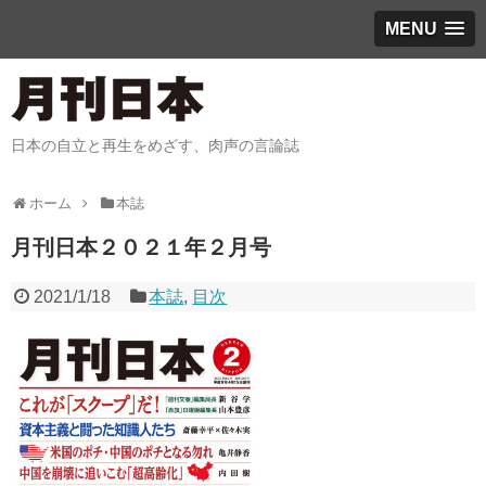
MENU
日本の自立と再生をめざす、肉声の言論誌
ホーム
本誌
月刊日本２０２１年２月号
2021/1/18
本誌
,
目次