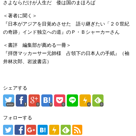
さよならだけが人生だ 倭は国のまほろば
＜著者に聞く＞
『日本がアジアを目覚めさせた 語り継ぎたい「２０世紀
の奇跡」インド独立への道』のＰ・Ｂシャーカーさん
＜書評 編集部が薦める一冊＞
『拝啓マッカーサー元帥様 占領下の日本人の手紙』（袖
井林次郎、岩波書店）
シェアする
error
0
0
4
0
フォローする