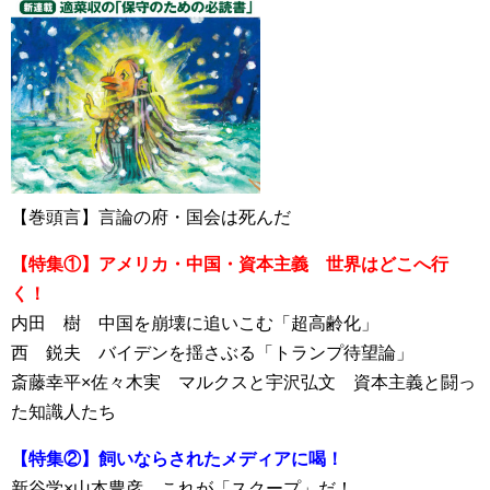
【巻頭言】言論の府・国会は死んだ
【特集①】アメリカ・中国・資本主義 世界はどこへ行
く！
内田 樹 中国を崩壊に追いこむ「超高齢化」
西 鋭夫 バイデンを揺さぶる「トランプ待望論」
斎藤幸平×佐々木実 マルクスと宇沢弘文 資本主義と闘っ
た知識人たち
【特集②】飼いならされたメディアに喝！
新谷学×山本豊彦 これが「スクープ」だ！