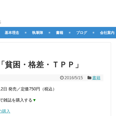
誌
基本理念
執筆陣
書籍
ブログ
会社案内
「貧困・格差・ＴＰＰ」
2016/5/15
書籍
月12日 発売／定価750円（税込）
で雑誌を購入する
▼
での購入