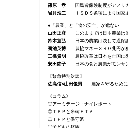
篠原 孝
国民皆保険制度がアメリカ
岩月浩二
ＩＳＤＳ条項により国家主
●「農業」と「食の安全」が危ない
山田正彦
このままでは日本農業は滅
鈴木宣弘
日本の農業は決して過保護
菊池英博
農協マネー３８０兆円が狙
三橋貴明
農協改革は日本を亡国に
安田節子
日本の食と農業がモンサン
【緊急特別対談】
佐高信×山田俊男
農家を守るために
《コラム》
◎アーミテージ・ナイレポート
◎ＴＰＰと米韓ＦＴＡ
◎ＴＰＰと保守派
◎子どもの貧困