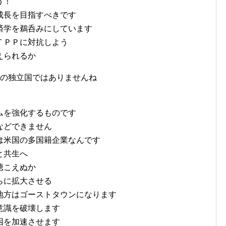
う！
長を目指すべきです
学を鵜呑みにしています
ＰＰに対抗しよう
えられるか
独立国ではありませんね
」
を強化するものです
などできません
米国の多国籍企業なんです
と共生へ
こえぬか
に拡大させる
方はゴーストタウンになります
識を破壊します
困を加速させます