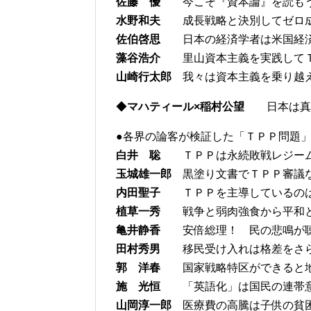
佐藤 優
今こそ『資本論』を読も
水野和夫
成長戦略と決別してゼロ成
佐伯啓思
日本の経済学者は米国経済
藻谷浩介
里山資本主義を実践してＴ
山崎行太郎
我々は資本主義を乗り越
◆
マハティール×稲村公望
日本は真の
●各界の論客が検証した「ＴＰＰ問題
白井 聡
ＴＰＰは永続敗戦レジーム
玉城雄一郎
黒塗り文書でＴＰＰ審議
内田聖子
ＴＰＰを主導しているのは
植草一秀
戦争と弱肉強食から平和
亀井静香
安倍総理！ 民の悲鳴が聴
田村秀男
移民受け入れは格差をさら
郭 洋春
国家戦略特区ができると地
施 光恒
「英語化」は国民の連帯意
山岡淳一郎
医療費の高騰は子供の貧