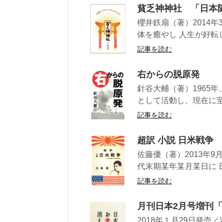
貧乏神神社 「日本随
櫻井鉄扇（著）2014
体を癒やし 人生が好転し
記事を読む
右からの脱原発
針谷大輔（著）1965年
として活動し、現在に至る
記事を読む
超訳 小説 日米戦争
佐藤優（著）2013年
代末期某年某月某日に 
記事を読む
月刊日本2月号増刊
2018年１月29日発売