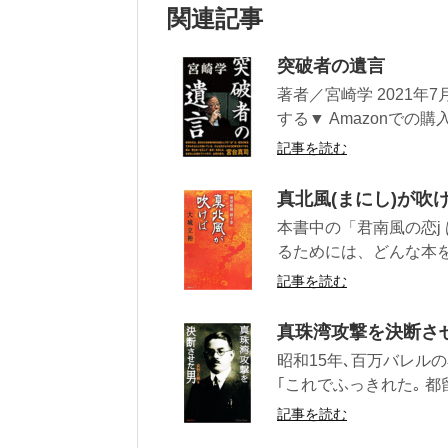
関連記事
突破者の遺言
著者／宮崎学 2021年
する▼ Amazonでの購入 .
記事を読む
真北風(まにし)が吹
本書中の「君南風の恋j
るためには、どんな本を
記事を読む
真珠湾攻撃を決断さ
昭和15年､百万バレル
｢これでふっきれた｡ 都留
記事を読む