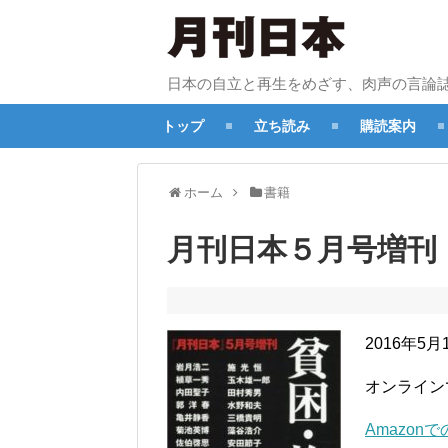
日本の自立と再生をめざす、肉声の言論
トップ
立ち読み
購読案内
ホーム
書籍
月刊日本５月号増刊
2016年5
オンライン
Amazon