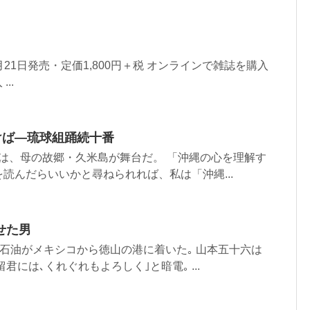
7月21日発売・定価1,800円＋税 オンラインで雑誌を購入
..
けば―琉球組踊続十番
 は、母の故郷・久米島が舞台だ。 「沖縄の心を理解す
読んだらいいかと尋ねられれば、私は「沖縄...
せた男
の石油がメキシコから徳山の港に着いた｡ 山本五十六は
君には､くれぐれもよろしく｣と暗電｡ ...