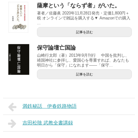
薩摩という「ならず者」がいた。
著者／佐藤眞 2020年11月28日発売・定価1,800円＋
税 オンラインで雑誌を購入する▼ Amazonでの購入
...
記事を読む
保守論壇亡国論
山崎行太郎（著）2013年9月刊行 中国を批判し、
靖国神社に参拝し、愛国心を尊重すれば、あなたも
明日から「保守」になれます――「保守...
記事を読む
満鉄秘話 伊春鉄路物語
吉田松陰 武教全書講録