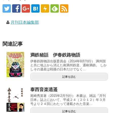
月刊日本編集部
関連記事
満鉄秘話 伊春鉄路物語
伊春鉄路物語出版委員会（2014年9月刊行） 満州国
と共に地上から消えた南満州鉄道、通称満鉄。 しか
しその遺産は戦後の日本だけでなく...
記事を読む
泰西音楽逍遥
尾崎秀英著（2015年2月刊行） 本書は、雑誌『月刊
日本』誌上において、平成２４（２０１２）年３月
号より２４回にわたって連載された音楽...
記事を読む