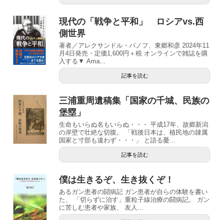
現代の「戦争と平和」 ロシアvs.西
側世界
著者／アレクサンドル・パノフ、東郷和彦 2024年11
月4日発売・定価1,600円＋税 オンラインで雑誌を購
入する▼ Ama...
記事を読む
三浦重周遺稿集「国家の千城、民族の
堡塁」
生命もいらぬ名もいらぬ・・・ 平成17年、故郷新潟
の岸壁で壮絶な切腹。 「戦後日本は、植民地の隷属
国家と寸部も違わず・・・」 と語る憂...
記事を読む
僕は生きるぞ、生き抜くぞ！
あるガン患者の闘病記 ガン患者が自らの体験を書い
た、 「切らずに治す」重粒子線治療の闘病記。 ガン
に苦しむ患者や家族、 友人...