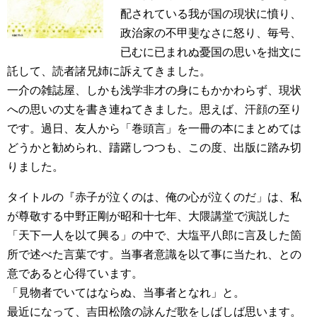
配されている我が国の現状に憤り、
政治家の不甲斐なさに怒り、毎号、
已むに已まれぬ憂国の思いを拙文に
託して、読者諸兄姉に訴えてきました。
一介の雑誌屋、しかも浅学非才の身にもかかわらず、現状
への思いの丈を書き連ねてきました。思えば、汗顔の至り
です。過日、友人から「巻頭言」を一冊の本にまとめては
どうかと勧められ、躊躇しつつも、この度、出版に踏み切
りました。
タイトルの『赤子が泣くのは、俺の心が泣くのだ」は、私
が尊敬する中野正剛が昭和十七年、大隈講堂で演説した
「天下一人を以て興る」の中で、大塩平八郎に言及した箇
所で述べた言葉です。当事者意識を以て事に当たれ、との
意であると心得ています。
「見物者でいてはならぬ、当事者となれ」と。
最近になって、吉田松陰の詠んだ歌をしばしば思います。