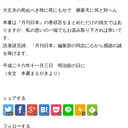
大丈夫の死ぬべき時に死にもせで 猶蒼天に何と対へん
本書は『月刊日本』の巻頭言をまとめただけの拙文ではあ
りますが、私の思いの一端でもお汲み取り下されば幸いで
す。
読者諸兄姉、『月刊日本』編集部の同志に心から感謝の誠
を捧げます。
平成二十六年十一月三日 明治節の日に
（全文 本書まえがきより）
シェアする
error
0
0
4
0
フォローする