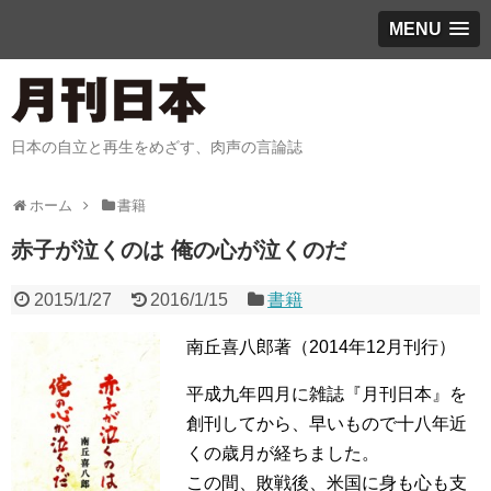
MENU
日本の自立と再生をめざす、肉声の言論誌
ホーム
書籍
赤子が泣くのは 俺の心が泣くのだ
2015/1/27
2016/1/15
書籍
南丘喜八郎著（2014年12月刊行）
平成九年四月に雑誌『月刊日本』を
創刊してから、早いもので十八年近
くの歳月が経ちました。
この間、敗戦後、米国に身も心も支