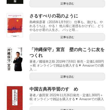
記事を読む
さるすべりの花のように
島崎保彦著（2015年1月刊行） 仕事も、遊びも、や
れるうちは、やる！ 他人様に迷惑をかけずに、どう
やるかが君の人生さ。 パッと咲...
記事を読む
「沖縄保守」宣言 壁の向こうに友を
つくれ
著者／國場幸之助 2019年7月8日 発売・定価1,600円
＋税 オンラインで雑誌を購入する▼ Amazonでの購
入 ...
記事を読む
中国古典再学習のすゝめ
著者／森田実 2022年11月26日発売・定価1,300円＋
税 オンラインで雑誌を購入する▼ Amazonでの購入
...