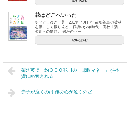
記事を読む
花はどこへいった
あべとしゆき（著）2014年4月刊行 故郷福島の被災
を眼にして振り返る、戦後の少年時代、高校生活、
演劇への情熱。 銀座のバー...
記事を読む
菊池英博 約３００兆円の「郵政マネー」が外
資に略奪される
赤子が泣くのは 俺の心が泣くのだ