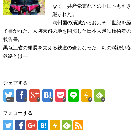
なく、共産党支配下の中国へも引き
継がれた。
満州国の消滅からおよそ半世紀を経
て書かれた、人跡未踏の地を開拓した日本人満鉄技術者の
報告書。
黒竜江省の発展を支える鉄道の礎となった、幻の満鉄伊春
鉄路とは―
シェアする
error
0
0
4
0
フォローする