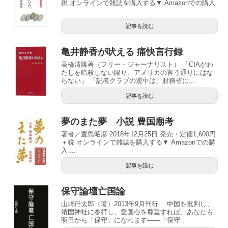
税 オンラインで雑誌を購入する▼ Amazonでの購入
...
記事を読む
亀井静香が吠える 痛快言行録
高橋清隆著（フリー・ジャーナリスト） 「CIAがわ
たしを暗殺しない限り、アメリカの言う通りにはな
らない」 「記者クラブの連中は、財務省に...
記事を読む
夢のまた夢 小説 豊国廟考
著者／豊島昭彦 2018年12月25日 発売・定価1,600円
＋税 オンラインで雑誌を購入する▼ Amazonでの購
入 ...
記事を読む
保守論壇亡国論
山崎行太郎（著）2013年9月刊行 中国を批判し、
靖国神社に参拝し、愛国心を尊重すれば、あなたも
明日から「保守」になれます――「保守...