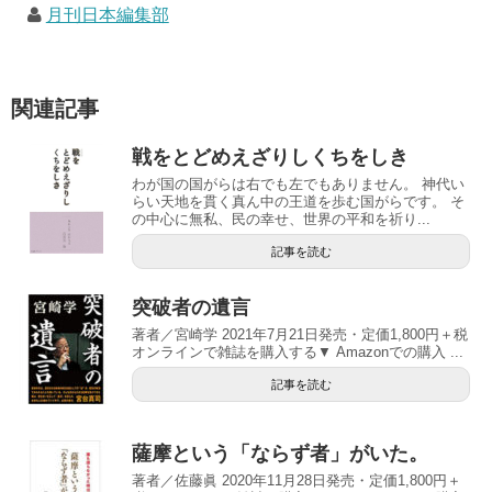
月刊日本編集部
関連記事
戦をとどめえざりしくちをしき
わが国の国がらは右でも左でもありません。 神代い
らい天地を貫く真ん中の王道を歩む国がらです。 そ
の中心に無私、民の幸せ、世界の平和を祈り...
記事を読む
突破者の遺言
著者／宮崎学 2021年7月21日発売・定価1,800円＋税
オンラインで雑誌を購入する▼ Amazonでの購入 ...
記事を読む
薩摩という「ならず者」がいた。
著者／佐藤眞 2020年11月28日発売・定価1,800円＋