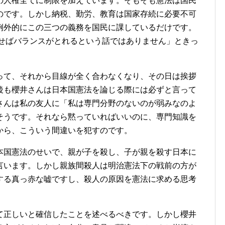
の人権全てに制限を加えています。そもそも憲法は国民
のです。しかし納税、勤労、教育は国家存続に必要不可
例外的にこの三つの義務を国民に課しているだけです。
課せばバランスがとれるという話ではありません」ときっ
て、それから目線が全く合わなくなり、その日は挨拶
後も櫻井さんは日本国憲法を論じる際には必ずと言って
さんは私の友人に「私は専門分野のないのが弱みなのよ
そうです。それなら黙っていればいいのに、専門知識を
から、こういう間違いを犯すのです。
国憲法のせいで、親が子を殺し、子が親を殺す日本に
言います。しかし親族間殺人は明治憲法下の戦前の方が
する真っ赤な嘘ですし、殺人の原因を憲法に求める思考
正しいと確信したことを述べるべきです。しかし櫻井