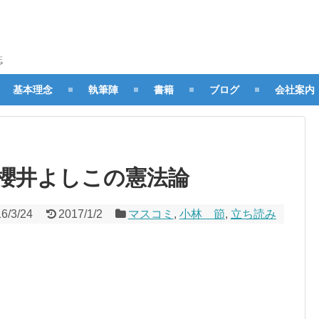
誌
基本理念
執筆陣
書籍
ブログ
会社案内
・櫻井よしこの憲法論
6/3/24
2017/1/2
マスコミ
,
小林 節
,
立ち読み