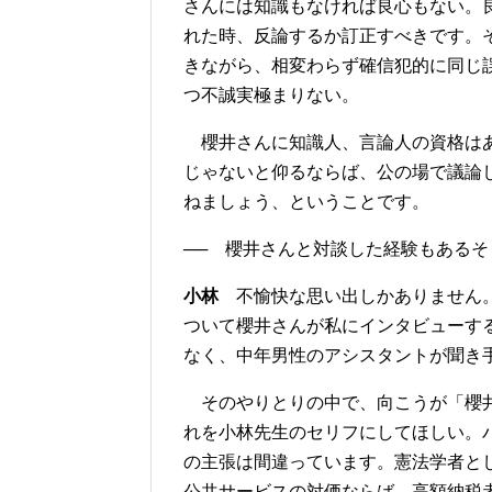
さんには知識もなければ良心もない。
れた時、反論するか訂正すべきです。
きながら、相変わらず確信犯的に同じ
つ不誠実極まりない。
櫻井さんに知識人、言論人の資格はあ
じゃないと仰るならば、公の場で議論
ねましょう、ということです。
── 櫻井さんと対談した経験もあるそ
小林
不愉快な思い出しかありません。
ついて櫻井さんが私にインタビューす
なく、中年男性のアシスタントが聞き
そのやりとりの中で、向こうが「櫻井
れを小林先生のセリフにしてほしい。
の主張は間違っています。憲法学者と
公共サービスの対価ならば、高額納税