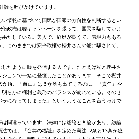
開討論を呼びかけています。
い情報に基づいて国民が国家の方向性を判断するとい
安倍政権は嘘キャンペーンを張って、国民を騙していま
を果たしている。美人で、経歴が良くて、表現力もある
う。このままでは安倍政権や櫻井さんの嘘に騙されて、
したように嘘を発信する人です。たとえば私と櫻井さ
ッションで一緒に登壇したことがあります。そこで櫻井
19か所、『自由』は６か所も出てくるのに、『責任』や
。明らかに権利と義務のバランスが崩れている。そのせ
バラになってしまった」というようなことを言うわけで
は間違っています。法律には総論と各論があり、総論
法では、『公共の福祉』を定めた憲法12条と13条が総