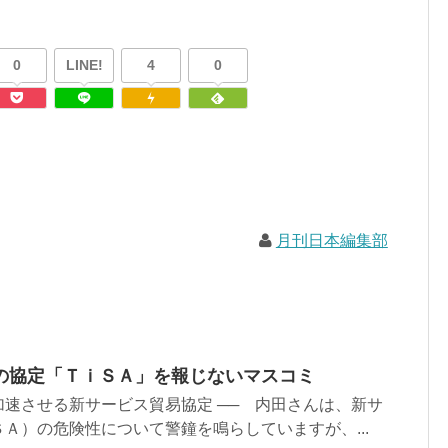
0
LINE!
4
0
月刊日本編集部
の協定「ＴｉＳＡ」を報じないマスコミ
速させる新サービス貿易協定 ── 内田さんは、新サ
Ａ）の危険性について警鐘を鳴らしていますが、...