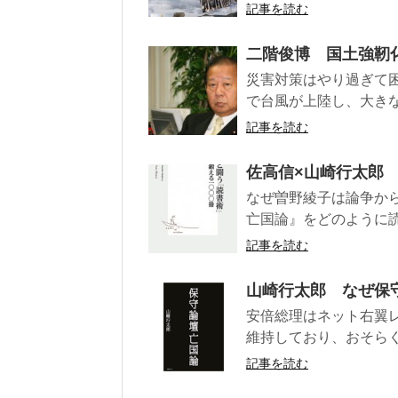
記事を読む
二階俊博 国土強靭
災害対策はやり過ぎて
で台風が上陸し、大きな
記事を読む
佐高信×山崎行太郎
なぜ曽野綾子は論争か
亡国論』をどのように読
記事を読む
山崎行太郎 なぜ保
安倍総理はネット右翼
維持しており、おそらく
記事を読む