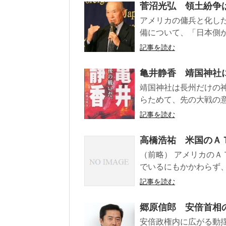
菅沼光弘 領土紛争
アメリカの傭兵と化し
備について、「日本側か
記事を読む
亀井静香 靖国神社
靖国神社は長州だけの神
らためて、先の大戦の意
記事を読む
高橋浩祐 米国のＡ
（前略） アメリカの
でいるにもかかわらず、
記事を読む
郷原信郎 安倍首相
安倍政権内に広がる動