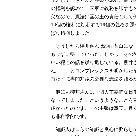
論として、ちゃんと各条が認めた個々
の権利を認めて、国家に義務を課すも
欠なので、憲法は国の主の責任として
19個の権利に対応する19個の義務を
ぱり指摘しました。
そうしたら櫻井さんは顔面蒼白になっ
もせずに帰っていった。しかし、その
いい程この話を繰り返している。櫻井
ね……」とコンプレックスを明かした
持たずに専門知識の必要な憲法を語る
他にも櫻井さんは「個人主義的な日本
なってしまった」というようなことを
多かったのです。この主張は事実に反
も非科学的です。
知識人は自らの知識と良心に照らして