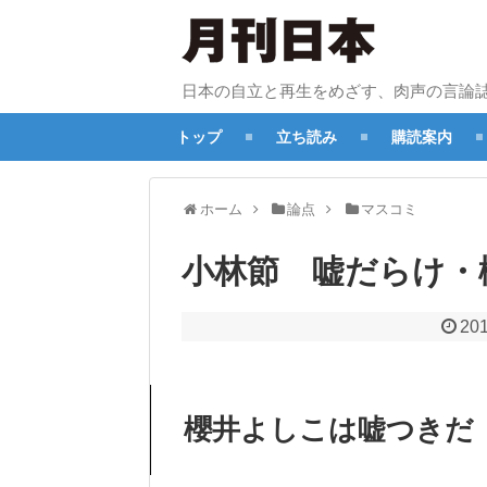
日本の自立と再生をめざす、肉声の言論
トップ
立ち読み
購読案内
ホーム
論点
マスコミ
小林節 嘘だらけ
201
櫻井よしこは嘘つきだ