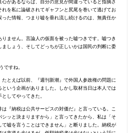
良心があるならば、自分の意見が間違っていると指摘さ
それを私に論破されてギャフンと尻尾を巻いて逃げてお
誤った情報、つまり嘘を垂れ流し続けるのは、無責任か
りません。言論人の仮面を被った嘘つきです。嘘つき
しましょう、そしてどっちが正しいかは国民の判断に委
うですね。
たとえば以前、『週刊新潮』で外国人参政権の問題に
るという企画がありました。しかし取材当日は本人では
手としてやってきた。
は『納税は公共サービスの対価だ』と言っている。こ
バシッと決まりますから」と言ってきたから、私は「そ
して嘘を言うことはできません」と断りました。納税が
者は市道を歩けるが、低額納税者は歩けないという話に