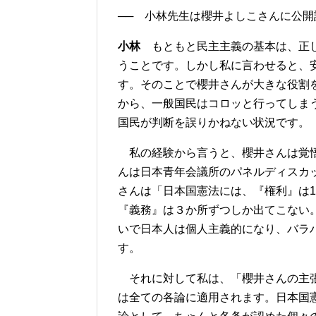
── 小林先生は櫻井よしこさんに公
小林
もともと民主主義の基本は、正し
うことです。しかし私に言わせると、
す。そのことで櫻井さんが大きな役割
から、一般国民はコロッと行ってしま
国民が判断を誤りかねない状況です。
私の経験から言うと、櫻井さんは覚悟
んは日本青年会議所のパネルディスカ
さんは「日本国憲法には、『権利』は
『義務』は３か所ずつしか出てこない
いで日本人は個人主義的になり、バラ
す。
それに対して私は、「櫻井さんの主張
は全ての各論に適用されます。日本国憲