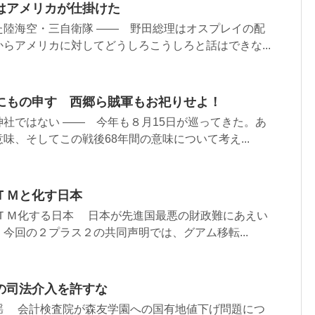
はアメリカが仕掛けた
た陸海空・三自衛隊 ―― 野田総理はオスプレイの配
らアメリカに対してどうしろこうしろと話はできな...
にもの申す 西郷ら賊軍もお祀りせよ！
社ではない ―― 今年も８月15日が巡ってきた。あ
味、そしてこの戦後68年間の意味について考え...
ＴＭと化す日本
ＡＴＭ化する日本 日本が先進国最悪の財政難にあえい
今回の２プラス２の共同声明では、グアム移転...
の司法介入を許すな
揺 会計検査院が森友学園への国有地値下げ問題につ