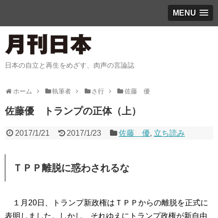
MENU
日本の自立と再生をめざす、肉声の言論誌
ホーム
執筆者
さ行
佐藤 優
佐藤優 トランプの正体（上）
2017/1/21
2017/1/23
佐藤 優
,
立ち読み
ＴＰＰ離脱に惑わされるな
１月20日、トランプ新政権はＴＰＰからの離脱を正式に
表明しました。しかし、それゆえにトランプ政権が新自由