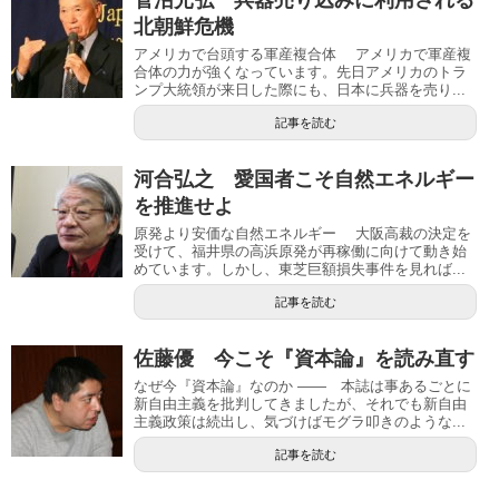
北朝鮮危機
アメリカで台頭する軍産複合体 アメリカで軍産複
合体の力が強くなっています。先日アメリカのトラ
ンプ大統領が来日した際にも、日本に兵器を売り...
記事を読む
河合弘之 愛国者こそ自然エネルギー
を推進せよ
原発より安価な自然エネルギー 大阪高裁の決定を
受けて、福井県の高浜原発が再稼働に向けて動き始
めています。しかし、東芝巨額損失事件を見れば...
記事を読む
佐藤優 今こそ『資本論』を読み直す
なぜ今『資本論』なのか ―― 本誌は事あるごとに
新自由主義を批判してきましたが、それでも新自由
主義政策は続出し、気づけばモグラ叩きのような...
記事を読む