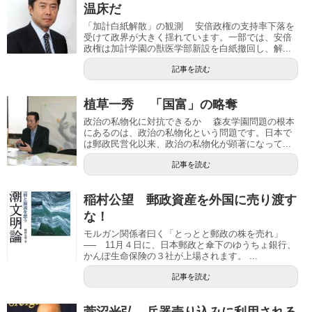
温床だ
「加計白紙解散」の観測 安倍政権の支持率下落を
受けて政界が大きく揺れています。一部では、安倍
政権は加計学園の獣医学部新設を白紙撤回し、解...
記事を読む
植草一秀 「国富」の略奪
政治の私物化に対抗できるか 森友学園問題の根本
にあるのは、政治の私物化という問題です。日本で
は郵政民営化以来、政治の私物化が顕著になって...
記事を読む
稲村公望 郵政資産を外国に売り渡す
な！
モルガン関係者曰く「とっとと郵政の株を売れ」
── 11月４日に、日本郵政と傘下のゆうちょ銀行、
かんぽ生命保険の３社が上場されます。 ...
記事を読む
菅沼光弘 兵器売り込みに利用される