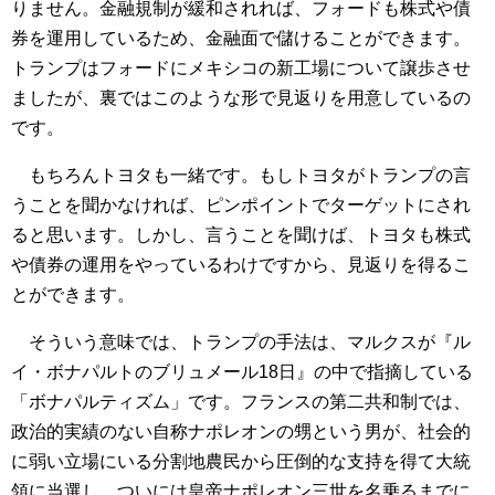
りません。金融規制が緩和されれば、フォードも株式や債
券を運用しているため、金融面で儲けることができます。
トランプはフォードにメキシコの新工場について譲歩させ
ましたが、裏ではこのような形で見返りを用意しているの
です。
もちろんトヨタも一緒です。もしトヨタがトランプの言
うことを聞かなければ、ピンポイントでターゲットにされ
ると思います。しかし、言うことを聞けば、トヨタも株式
や債券の運用をやっているわけですから、見返りを得るこ
とができます。
そういう意味では、トランプの手法は、マルクスが『ル
イ・ボナパルトのブリュメール18日』の中で指摘している
「ボナパルティズム」です。フランスの第二共和制では、
政治的実績のない自称ナポレオンの甥という男が、社会的
に弱い立場にいる分割地農民から圧倒的な支持を得て大統
領に当選し、ついには皇帝ナポレオン三世を名乗るまでに