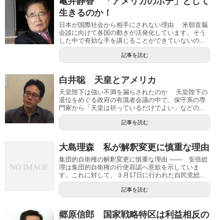
亀井静香 「アメリカのポチ」として
生きるのか！
日本が国際社会から相手にされない理由 米朝首脳
会談に向けて各国の動きが活発化しています。そう
した中で有効な手を講じることができていないの...
記事を読む
白井聡 天皇とアメリカ
天皇陛下は強い不満を漏らされたのか 天皇陛下の
退位をめぐる政府の有識者会議の中で、保守系の専
門家から「天皇は祈っているだけでよい」などの...
記事を読む
大島理森 私が解釈変更に慎重な理由
集団的自衛権の解釈変更に慎重な理由 ―― 安倍総
理は集団的自衛権の行使容認へ意欲を示していま
す。これに対して、３月17日に行われた自民党総...
記事を読む
郷原信郎 国家戦略特区は利益相反の