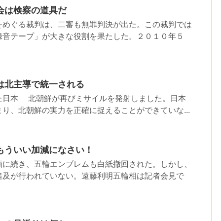
会は検察の道具だ
をめぐる裁判は、二審も無罪判決が出た。この裁判では
録音テープ」が大きな役割を果たした。２０１０年５
は北主導で統一される
た日本 北朝鮮が再びミサイルを発射しました。日本
り、北朝鮮の実力を正確に捉えることができていな...
もういい加減になさい！
に続き、五輪エンブレムも白紙撤回された。しかし、
追及が行われていない。遠藤利明五輪相は記者会見で