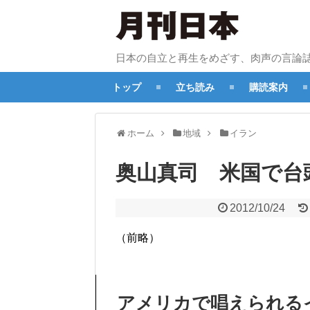
日本の自立と再生をめざす、肉声の言論
トップ
立ち読み
購読案内
ホーム
地域
イラン
奥山真司 米国で台
2012/10/24
（前略）
アメリカで唱えられる