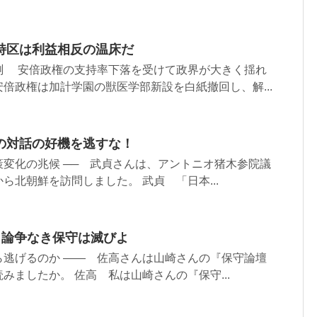
特区は利益相反の温床だ
測 安倍政権の支持率下落を受けて政界が大きく揺れ
倍政権は加計学園の獣医学部新設を白紙撤回し、解...
の対話の好機を逃すな！
変化の兆候 ── 武貞さんは、アントニオ猪木参院議
ら北朝鮮を訪問しました。 武貞 「日本...
 論争なき保守は滅びよ
ら逃げるのか ―― 佐高さんは山崎さんの『保守論壇
みましたか。 佐高 私は山崎さんの『保守...