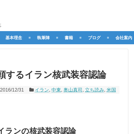
誌
基本理念
執筆陣
書籍
ブログ
会社案内
頭するイラン核武装容認論
2016/12/31
イラン
,
中東
,
奥山真司
,
立ち読み
,
米国
イランの核武装容認論