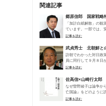
関連記事
郷原信郎 国家戦略
「加計白紙解散」の観
ています。一部では、安
記事を読む
武貞秀士 北朝鮮と
訪朝でわかった対日政策
員に同行して９月８日か
記事を読む
佐高信×山崎行太郎
なぜ曽野綾子は論争か
亡国論』をどのように読
記事を読む