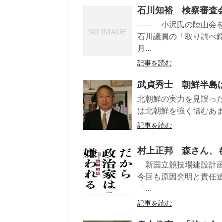
石川知裕 検察審査
―― 小沢氏の陸山会
石川議員の「取り調べ
月...
記事を読む
武貞秀士 朝鮮半島
北朝鮮の実力を見誤っ
は北朝鮮を強く憎むあま
記事を読む
村上正邦 森さん、
新国立競技場建設計画
今回も原因究明と責任
「...
記事を読む