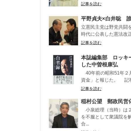
記事を読む
平野貞夫×白井聡 
立憲民主党は野党共闘
時代に公表した憲法改正
記事を読む
本誌編集部 ロッキ
した中曽根康弘
40年前の昭和51年
資金」と報じた。 記事
記事を読む
稲村公望 郵政民営
小泉総理（当時）は２
を不服として衆議院を
合...