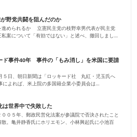
誰が野党共闘を阻んだのか
を進められるか 立憲民主党の枝野幸男代表が民主党
私案について「有効ではない」と述べ、撤回しまし...
ード事件40年 事件の「もみ消し」を米国に要請
２月５日、朝日新聞は「ロッキード社 丸紅・児玉氏へ
によれば、米上院の多国籍企業小委員会は...
化は世界中で失敗した
００５年、郵政民営化法案が参議院で否決されたこと
解散。亀井静香氏にホリエモン、小林興起氏に小池百