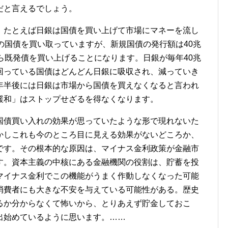
だと言えるでしょう。
たとえば日銀は国債を買い上げて市場にマネーを流し
の国債を買い取っていますが、新規国債の発行額は40兆
ら既発債を買い上げることになります。日銀が毎年40兆
回っている国債はどんどん日銀に吸収され、減っていき
年半後には日銀は市場から国債を買えなくなると言われ
緩和」はストップせざるを得なくなります。
債買い入れの効果が思っていたような形で現れないた
かしこれも今のところ目に見える効果がないどころか、
です。その根本的な原因は、マイナス金利政策が金融市
す。資本主義の中核にある金融機関の役割は、貯蓄を投
マイナス金利でこの機能がうまく作動しなくなった可能
消費者にも大きな不安を与えている可能性がある。歴史
るか分からなくて怖いから、とりあえず貯金しておこ
出始めているように思います。……