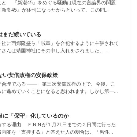
こと 『新潮45』をめぐる騒動は現在の言論界の問題
新潮45』が休刊になったからといって、この問...
はまだ続いている
神社に西郷隆盛ら「賊軍」を合祀するように主張されて
さんは靖国神社にその申し入れをされました。 ...
ない安倍政権の安保政策
非合理である ―― 第三次安倍政権の下で、今後、こ
に進めていくことになると思われます。しかし第一...
当に「保守」化しているのか
持する理由 ＦＮＮが１月21日までの２日間に行った
内閣を「支持する」と答えた人の割合は、「男性...