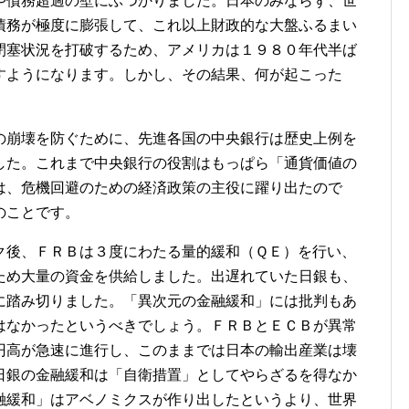
や債務超過の壁にぶつかりました。日本のみならず、世
債務が極度に膨張して、これ以上財政的な大盤ふるまい
閉塞状況を打破するため、アメリカは１９８０年代半ば
すようになります。しかし、その結果、何が起こった
崩壊を防ぐために、先進各国の中央銀行は歴史上例を
した。これまで中央銀行の役割はもっぱら「通貨価値の
は、危機回避のための経済政策の主役に躍り出たので
のことです。
後、ＦＲＢは３度にわたる量的緩和（ＱＥ）を行い、
ため大量の資金を供給しました。出遅れていた日銀も、
に踏み切りました。「異次元の金融緩和」には批判もあ
はなかったというべきでしょう。ＦＲＢとＥＣＢが異常
円高が急速に進行し、このままでは日本の輸出産業は壊
日銀の金融緩和は「自衛措置」としてやらざるを得なか
融緩和」はアベノミクスが作り出したというより、世界