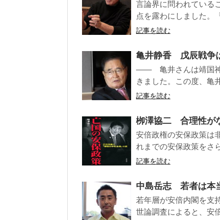
言論界に問われている
点を露わにしました。『
記事を読む
亀井静香 戊辰戦争
―― 亀井さんは靖国
きました。この度、亀井
記事を読む
栁澤協二 合理性が
安倍政権の安保政策は
れまでの安保政策をさら
記事を読む
中島岳志 若者は本
若年層が安倍内閣を支
世論調査によると、安倍