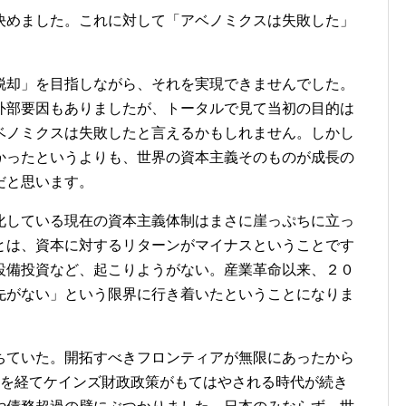
決めました。これに対して「アベノミクスは失敗した」
却」を目指しながら、それを実現できませんでした。
外部要因もありましたが、トータルで見て当初の目的は
ベノミクスは失敗したと言えるかもしれません。しかし
かったというよりも、世界の資本主義そのものが成長の
だと思います。
している現在の資本主義体制はまさに崖っぷちに立っ
とは、資本に対するリターンがマイナスということです
設備投資など、起こりようがない。産業革命以来、２０
先がない」という限界に行き着いたということになりま
ていた。開拓すべきフロンティアが無限にあったから
慌を経てケインズ財政政策がもてはやされる時代が続き