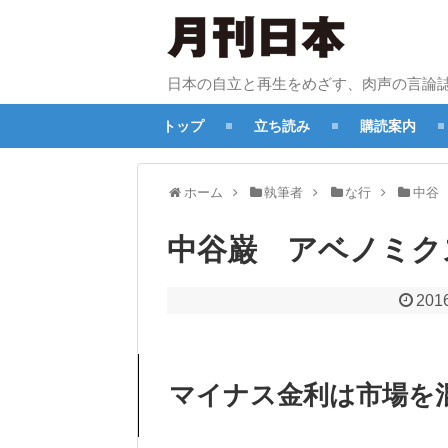
日本の自立と再生をめざす、肉声の言論
トップ
立ち読み
購読案内
ホーム
執筆者
な行
中谷
中谷巌 アベノミク
2016
マイナス金利は市場を