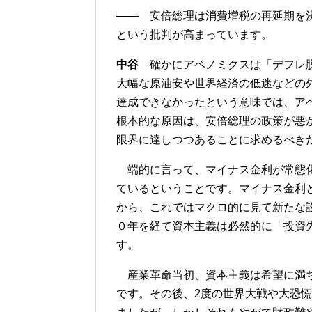
―― 安倍総理は消費増税の再延期を
という批判が高まっています。
中谷
確かにアベノミクスは「デフレ脱
大幅な原油安や世界経済の低迷などの
達成できなかったという意味では、ア
根本的な原因は、安倍総理の政策が悪
限界に達しつつあることに求めるべき
端的に言って、マイナス金利が常態化
ているということです。マイナス金利
から、これではマクロ的に見て新たな
０年を経て資本主義は必然的に「投資
す。
産業革命当初、資本主義は希望に満ち
です。その後、2度の世界大戦や大恐