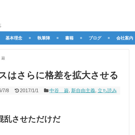
誌
基本理念
執筆陣
書籍
ブログ
会社案内
 巌
スはさらに格差を拡大させる
/7/8
2017/1/1
中谷 巌
,
新自由主義
,
立ち読み
混乱させただけだ