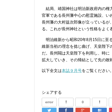
結局、靖国神社は明治新政府内の権力
官軍である長州藩中心の慰霊施設、い
長州藩の大村益次郎像が立っているが
る。これが長州神社という性格をよく
明治維新から昭和20年8月15日に至
維新当初の理念を捻じ曲げ、天皇陛下
だ。長州閥は天皇陛下を利用し、時に
拡大していき、その帰結として先の敗
以下全文は
本誌９月号
をご覧ください
シェアする
error
0