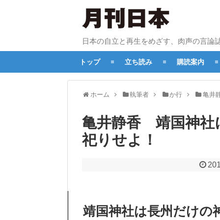
日本の自立と再生をめざす、肉声の言論
トップ
立ち読み
購読案内
ホーム
執筆者
か行
亀井
亀井静香 靖国神社
祀りせよ！
201
靖国神社は長州だけの