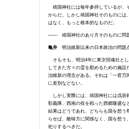
靖国神社には毎年参拝しているが、そ
からだ。しかし靖国神社そのものには
はなく、もっと根本的なものだ。
―― 靖国神社のあり方そのものに問
亀井
明治維新以来の日本政治の問題点
そもそも、明治4年に東京招魂社とし
してきた方々の霊を慰めるための施設
治維新の理念がある。それは「一君万
に差別などない。
しかし実際には、靖国神社には戊辰戦
彰義隊、西南の役を戦った西郷隆盛な
結果はどうであれ、どちらも国を想う
らせば、敵味方に関係なく、国を想う
祀りするべきだ。