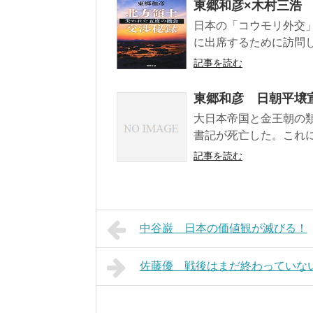
東郷和彦×木村三浩
日本の「コウモリ外交」
に出席するために訪問し
記事を読む
東郷和彦 日朝平壌
大日本帝国と金王朝の類
書記が死亡した。これに
記事を読む
中谷巌 日本の価値観が滅びる！
佐藤優 戦後はまだ終わっていな