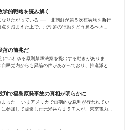
政学的戦略を読み解く
なりたがっている ── 北朝鮮が第５次核実験を断行
点を踏まえた上で、北朝鮮の行動をどう見るべき...
没落の前兆だ
会にいわゆる原則禁煙法案を提出する動きがありま
は自民党内からも異論の声があがっており、推進派と
裁判で福島原発事故の真相が明らかに
始まった いまアメリカで画期的な裁判が行われてい
に参加して被爆した元米兵ら１５７人が、東京電力...