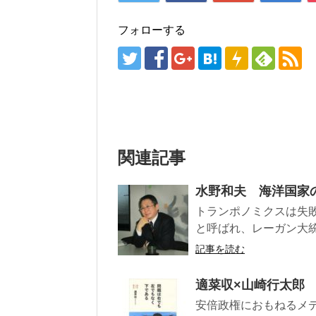
フォローする
関連記事
水野和夫 海洋国家
トランポノミクスは失
と呼ばれ、レーガン大統
記事を読む
適菜収×山崎行太郎
安倍政権におもねるメ