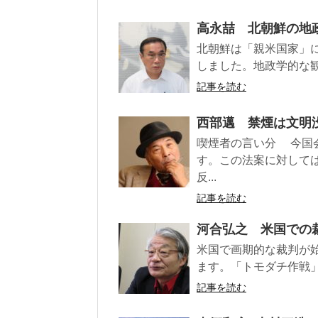
高永喆 北朝鮮の地
北朝鮮は「親米国家」に
しました。地政学的な観
記事を読む
西部邁 禁煙は文明
喫煙者の言い分 今国
す。この法案に対して
反...
記事を読む
河合弘之 米国での
米国で画期的な裁判が
ます。「トモダチ作戦」
記事を読む