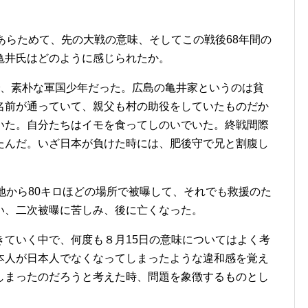
あらためて、先の大戦の意味、そしてこの戦後68年間の
亀井氏はどのように感じられたか。
、素朴な軍国少年だった。広島の亀井家というのは貧
名前が通っていて、親父も村の助役をしていたものだか
いた。自分たちはイモを食ってしのいでいた。終戦間際
たんだ。いざ日本が負けた時には、肥後守で兄と割腹し
地から80キロほどの場所で被曝して、それでも救援のた
い、二次被曝に苦しみ、後に亡くなった。
ていく中で、何度も８月15日の意味についてはよく考
本人が日本人でなくなってしまったような違和感を覚え
しまったのだろうと考えた時、問題を象徴するものとし