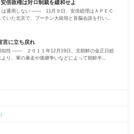
 安倍政権は対ロ制裁を緩和せよ
は通用しない ―― 11月９日、安倍総理はＡＰＥＣ
ていた北京で、プーチン大統領と首脳会談を行い...
宣言に立ち戻れ
似性 ―― ２０１１年12月19日、北朝鮮の金正日総
より、軍の暴走や後継争いなどによって朝鮮半...
い