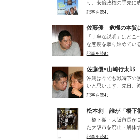
り、安倍政権の手先に成
記事を読む
佐藤優 危機の本質
「丁寧な説明」はどこ
な態度を取り始めている
記事を読む
佐藤優×山崎行太郎
沖縄は今でも戦時下の
いと思います。先日、沖
記事を読む
松本創 誰が「橋下
橋下徹・大阪市長が２
た大阪市を廃止・解体す
記事を読む