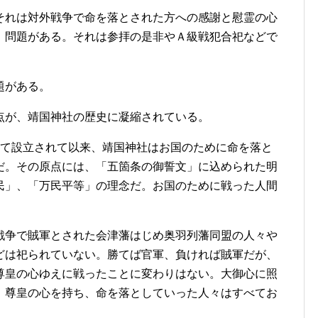
れは対外戦争で命を落とされた方への感謝と慰霊の心
、問題がある。それは参拝の是非やＡ級戦犯合祀などで
題がある。
が、靖国神社の歴史に凝縮されている。
て設立されて以来、靖国神社はお国のために命を落と
だ。その原点には、「五箇条の御誓文」に込められた明
民」、「万民平等」の理念だ。お国のために戦った人間
争で賊軍とされた会津藩はじめ奥羽列藩同盟の人々や
どは祀られていない。勝てば官軍、負ければ賊軍だが、
尊皇の心ゆえに戦ったことに変わりはない。大御心に照
、尊皇の心を持ち、命を落としていった人々はすべてお