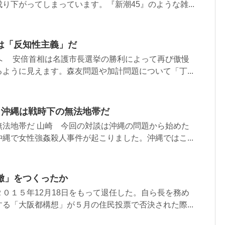
り下がってしまっています。『新潮45』のような雑...
は「反知性主義」だ
へ 安倍首相は名護市長選挙の勝利によって再び傲慢
ように見えます。森友問題や加計問題について「丁...
 沖縄は戦時下の無法地帯だ
無法地帯だ 山崎 今回の対談は沖縄の問題から始めた
縄で女性強姦殺人事件が起こりました。沖縄ではこ...
徹」をつくったか
０１５年12月18日をもって退任した。自ら長を務め
る「大阪都構想」が５月の住民投票で否決された際...