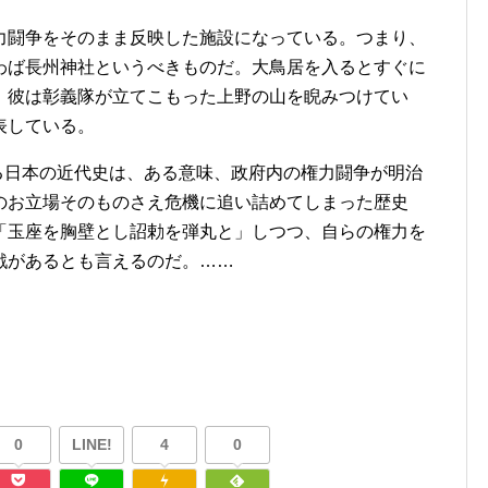
闘争をそのまま反映した施設になっている。つまり、
わば長州神社というべきものだ。大鳥居を入るとすぐに
、彼は彰義隊が立てこもった上野の山を睨みつけてい
表している。
る日本の近代史は、ある意味、政府内の権力闘争が明治
のお立場そのものさえ危機に追い詰めてしまった歴史
「玉座を胸壁とし詔勅を弾丸と」しつつ、自らの権力を
戦があるとも言えるのだ。……
。
0
LINE!
4
0