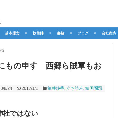
誌
基本理念
執筆陣
書籍
ブログ
会社案内
静香
にもの申す 西郷ら賊軍もお
3/8/24
2017/1/1
亀井静香
,
立ち読み
,
靖国問題
神社ではない