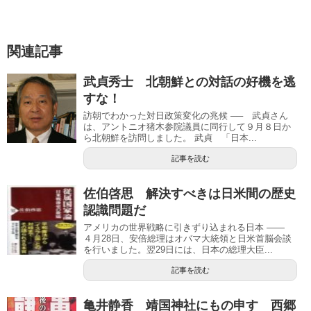
関連記事
武貞秀士 北朝鮮との対話の好機を逃
すな！
訪朝でわかった対日政策変化の兆候 ── 武貞さん
は、アントニオ猪木参院議員に同行して９月８日か
ら北朝鮮を訪問しました。 武貞 「日本...
記事を読む
佐伯啓思 解決すべきは日米間の歴史
認識問題だ
アメリカの世界戦略に引きずり込まれる日本 ――
４月28日、安倍総理はオバマ大統領と日米首脳会談
を行いました。翌29日には、日本の総理大臣...
記事を読む
亀井静香 靖国神社にもの申す 西郷