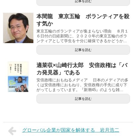
記事を読む
本間龍 東京五輪 ボランティアを殺
す気か
東京五輪のボランティアが集まらない理由 ８月１
６日付の日経新聞に、２０２０年の東京五輪のボラ
ンティアとして学生を十分に確保できるかどうか...
記事を読む
適菜収×山崎行太郎 安倍政権は「バ
カ発見器」である
安倍政権におもねるメディア 日本のメディアの多
くは安倍政権におもねり、安倍政権の手先に成り下
がってしまっています。『新潮45』のような雑...
記事を読む
グローバル企業が国家を解体する 岩月浩二