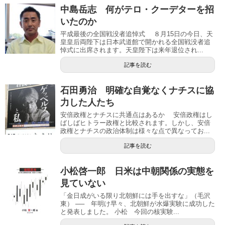
中島岳志 何がテロ・クーデターを招
いたのか
平成最後の全国戦没者追悼式 ８月15日の今日、天
皇皇后両陛下は日本武道館で開かれる全国戦没者追
悼式に出席されます。天皇陛下は来年退位され...
記事を読む
石田勇治 明確な自覚なくナチスに協
力した人たち
安倍政権とナチスに共通点はあるか 安倍政権はし
ばしばヒトラー政権と比較されます。しかし、安倍
政権とナチスの政治体制は様々な点で異なってお...
記事を読む
小松啓一郎 日米は中朝関係の実態を
見ていない
「金日成がいる限り北朝鮮には手を出すな」（毛沢
東） ── 年明け早々、北朝鮮が水爆実験に成功した
と発表しました。 小松 今回の核実験...