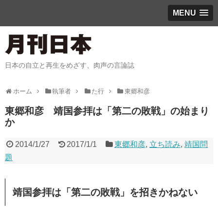
MENU
日本の自立と再生をめざす、肉声の言論誌
ホーム
執筆者
た行
東郷和彦
東郷和彦 靖国参拝は「第二の敗戦」の始まり
か
2014/1/27
2017/1/1
東郷和彦
,
立ち読み
,
靖国問
題
靖国参拝は「第二の敗戦」を招きかねない