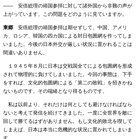
―― 安倍総理の靖国参拝に対して諸外国から非難の声が
上がっています。この問題をどのように見ていますか。
東郷
安倍総理の靖国参拝は期せずして、中国、アメリ
カ、ロシア、韓国の四カ国による対日包囲網を作ってしま
いました。今後の日本外交が厳しい状況に置かれることは
間違いありません。
１９４５年８月に日本は交戦国全てによる包囲網を形成
されて物理的に負けてしまいました。今回の事態は、下手
をすれば、文化的包囲網による「第二の敗戦」を招きかね
ないものです。その端緒となり得るものです。
私は以前より、それだけは何としても避けなければなら
ないと考えて発信を続けてきました。一度に全世界を敵に
回して勝てるはずがありません。もし文化的敗北を喫して
しまえば、日本は本当に危機的な状況に置かれてしまいま
す。