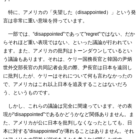
特に、アメリカの「失望した（disappointed）」という発
言は非常に重い意味を持っています。
一部では、“disappointed”であって“regret”ではない、だか
らそれほど重い表現ではない、といった議論が行われてい
ます。また、アメリカの批判はトーンダウンしているとい
う議論もあります。それは、ケリー国務長官と韓国の尹炳
世外交部長官の共同記者会見の際、尹長官は日本を遠回し
に批判したが、ケリーはそれについて何も言わなかったの
で、アメリカはこれ以上日本を追及することはないだろ
う、というものです。
しかし、これらの議論は完全に間違っています。その表
現が“disappointed”であるかどうかなど関係ありません。ま
た、アメリカが公に日本を批判しなくなったとしても、日
本に対する“disappointed”が薄れることはありません。それ