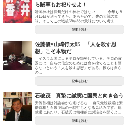
ら賊軍もお祀りせよ！
靖国神社は長州だけの神社ではない ―― 今年も８
月15日が巡ってきた。あらためて、先の大戦の意
味、そしてこの戦後68年間の意味について考え...
記事を読む
佐藤優×山崎行太郎 「人を殺す思
想」こそ本物だ
イスラム国によるテロが頻発している。テロの背
景には、自らの信念のためには命を捨てることも辞
さないという「人を殺す思想」がある。彼らは自ら
の...
記事を読む
石破茂 真摯に誠実に国民と向き合う
安倍首相は討論会から逃げるな 自民党総裁選は安
倍首相と石破茂氏の一騎打ちとなる見込みです。総
裁選にあたり、石破氏は積極的に討論会を開くよ...
記事を読む