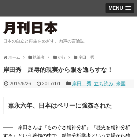
MENU
日本の自立と再生をめざす、肉声の言論誌
ホーム
執筆者
か行
岸田 秀
岸田秀 屈辱的現実から眼を逸らすな！
2015/6/26
2017/1/1
岸田 秀
,
立ち読み
,
米国
嘉永六年、日本はペリーに強姦された
―― 岸田さんは『ものぐさ精神分析』『歴史を精神分析
する』という著作の中で、精神分析学者という立場から独