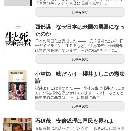
「国際競争」という言葉に呪縛されてい...
記事を読む
西部邁 なぜ日本は米国の属国になっ
たのか
日本の属国化は完成した ―― 安倍首相の訪米、日
米ガイドライン、ＴＰＰなど、戦後70年の日米関係
は新局面を迎えています。一連の動きをどう見...
記事を読む
小林節 嘘だらけ・櫻井よしこの憲法
論
櫻井よしこは嘘つきだ ── 小林先生は櫻井よしこさ
んに公開討論を呼びかけています。 小林 もともと
民主主義の基本は、正しい情報に基づ...
記事を読む
石破茂 安倍総理は国民を畏れよ
安倍首相は憲法を改正できるか 10月24日に臨時国