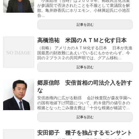
小泉総理（当時）は２００５年、郵政民営化法案
が参議院で否決されたことを不服として衆議院を解
散。亀井静香氏にホリエモン、小林興起氏に小池百
合...
記事を読む
高橋浩祐 米国のＡＴＭと化す日本
（前略） アメリカのＡＴＭ化する日本 日本が先進
国最悪の財政難にあえいでいるにもかかわらず、今
回の２プラス２の共同声明では、グアム移転...
記事を読む
郷原信郎 安倍首相の司法介入を許す
な
安倍政権内に広がる動揺 会計検査院が森友学園へ
の国有地値下げ問題について、約８億円の値引きの
根拠となったごみ撤去費は「十分な根拠が確認で...
記事を読む
安田節子 種子を独占するモンサント