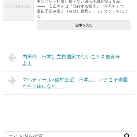
モンサント社員が食べない遺伝子組み換え食品
―― 安田さんは『自殺する種子』（平凡社）で、
遺伝子組み換え（ＧＭ）食品と、モンサント社によ
る...
記事を読む
内田樹 日本は主権国家でないことを自覚せ
よ！
マハティール×稲村公望 日本よ、いまこそ米国
から自由になれ！