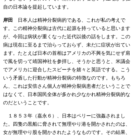
自の日本論を提起しています。
岸田
日本人は精神分裂病的である、これが私の考えで
す。この精神分裂病は古代に起源を持っていると思います
が、今回は病状が重くなった近代以後の話をします。この
病は現在に至るまで治らっておらず、未だに症状が出てい
ます。たとえば日本の首相はアメリカの不興を気にせず肩
で風を切って靖国神社を参拝し、そうかと思うと、米議会
でアメリカに迎合したスピーチを嬉々と英語でする。こう
いう矛盾した行動が精神分裂病の特徴なのです。もちろ
ん、これは安倍さん個人が精神分裂病患者だということで
はなくて、日本国民全体が多かれ少なかれ精神分裂病的な
のだということです。
１８５３年（嘉永６）、日本はペリーに強姦されまし
た。四隻の黒船に脅されて無理やり港を開かされたのは、
女が無理やり股を開かされたようなものです。その結果、