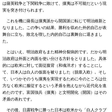
は薩英戦争と下関戦争に敗けて、攘夷は不可能だという現
実を突き付けられます。
これを機に薩長は攘夷派から開国派に転じて明治維新と
なりました。この争いの結果、勝利を収めた外的自己が表
舞台に立ち、敗北を喫した内的自己は裏舞台に退きまし
た。
とはいえ、明治政府もまた精神分裂病的です。だから明
治政府は外面と内面を使い分ける方針をとりました。具体
的には欧米に対して面従腹背（和魂洋才）することにし
て、日本人は白人の仮面を被りました（脱亜入欧）。そし
て、いつかそのうち攘夷を実現するために今のところは仕
方なく欧米に服従するという矛盾を抱えながら近代化を進
めたのです。富国強兵（攘夷）と文明開化（開国）はその
矛盾の表れです。
その後、日露戦争に勝った日本は欧米から「白人クラブ