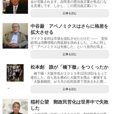
会が召集されます。自民党の憲法改正案が焦点にな
る見通しです。しかし、この憲法改正案につ...
記事を読む
中谷巌 アベノミクスはさらに格差を
拡大させる
マイナス金利は市場を混乱させただけだ ―― 安倍
総理は消費増税の再延期を決めました。これに対し
て「アベノミクスは失敗した」という批判が高ま...
記事を読む
松本創 誰が「橋下徹」をつくったか
橋下徹・大阪市長が２０１５年12月18日をもって
退任した。自ら長を務めた大阪市を廃止・解体する
「大阪都構想」が５月の住民投票で否決された際...
記事を読む
稲村公望 郵政民営化は世界中で失敗
した