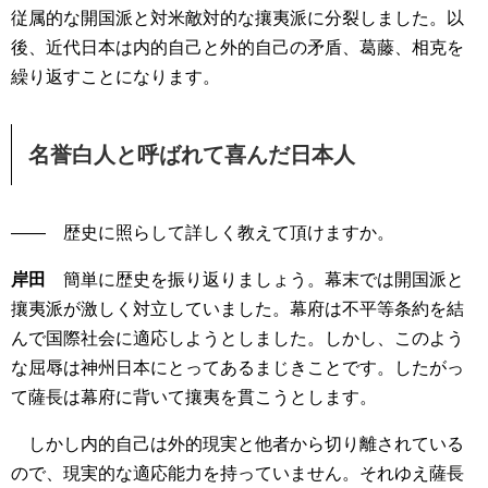
従属的な開国派と対米敵対的な攘夷派に分裂しました。以
後、近代日本は内的自己と外的自己の矛盾、葛藤、相克を
繰り返すことになります。
名誉白人と呼ばれて喜んだ日本人
―― 歴史に照らして詳しく教えて頂けますか。
岸田
簡単に歴史を振り返りましょう。幕末では開国派と
攘夷派が激しく対立していました。幕府は不平等条約を結
んで国際社会に適応しようとしました。しかし、このよう
な屈辱は神州日本にとってあるまじきことです。したがっ
て薩長は幕府に背いて攘夷を貫こうとします。
しかし内的自己は外的現実と他者から切り離されている
ので、現実的な適応能力を持っていません。それゆえ薩長