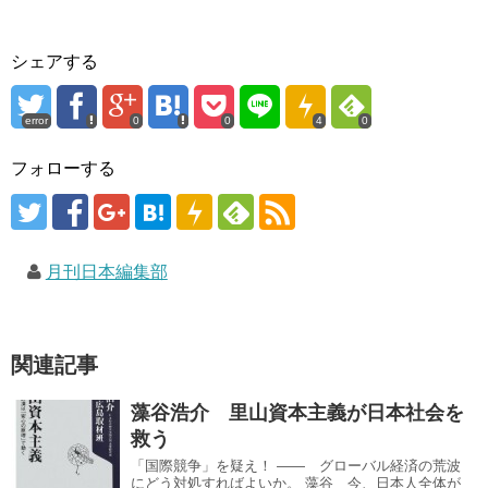
シェアする
error
0
0
4
0
フォローする
月刊日本編集部
関連記事
藻谷浩介 里山資本主義が日本社会を
救う
「国際競争」を疑え！ ―― グローバル経済の荒波
にどう対処すればよいか。 藻谷 今、日本人全体が