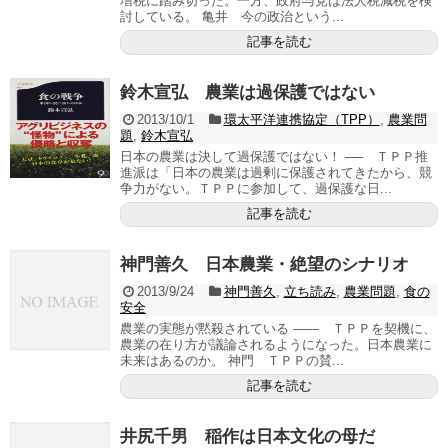
増税に踏み切った。一方、政府与党は法人税減税を検
討している。 亀井 今の政治という...
記事を読む
鈴木宣弘 農業は過保護ではない
2013/10/1
環太平洋連携協定（TPP）
,
農業問
題
,
鈴木宣弘
日本の農業は決して過保護ではない！ ── ＴＰＰ推
進派は「日本の農業は過剰に保護されてきたから、競
争力がない。ＴＰＰに参加して、過保護な日...
記事を読む
神門善久 日本農業・絶望のシナリオ
2013/9/24
神門善久
,
立ち読み
,
農業問題
,
食の
安全
農業の実態が黙殺されている ―― ＴＰＰを契機に、
農業の在り方が議論されるようになった。日本農業に
未来はあるのか。 神門 ＴＰＰの賛...
記事を読む
井尻千男 稲作は日本文化の母だ