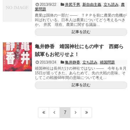
2013/9/22
井尻千男
,
新自由主義
,
立ち読み
,
農
業問題
農業は国体の一部だ ―― ＴＰＰを前に農業の危機が
叫ばれている。日本人は農業についてどう考えるべき
か。 井尻 現在、農業に関する議論...
記事を読む
亀井静香 靖国神社にもの申す 西郷ら
賊軍もお祀りせよ！
2013/8/24
亀井静香
,
立ち読み
,
靖国問題
靖国神社は長州だけの神社ではない ―― 今年も８月
15日が巡ってきた。あらためて、先の大戦の意味、そ
してこの戦後68年間の意味について考え...
記事を読む
7