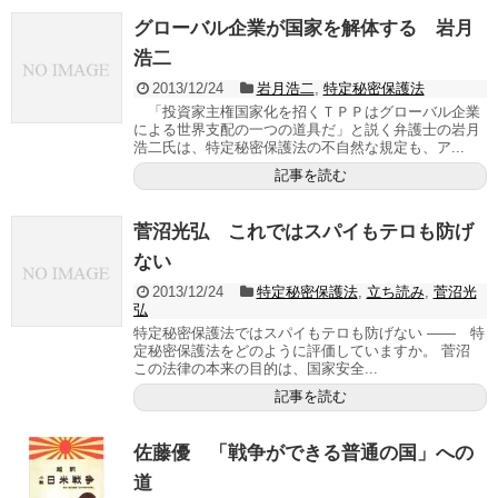
グローバル企業が国家を解体する 岩月
浩二
2013/12/24
岩月浩二
,
特定秘密保護法
「投資家主権国家化を招くＴＰＰはグローバル企業
による世界支配の一つの道具だ」と説く弁護士の岩月
浩二氏は、特定秘密保護法の不自然な規定も、ア...
記事を読む
菅沼光弘 これではスパイもテロも防げ
ない
2013/12/24
特定秘密保護法
,
立ち読み
,
菅沼光
弘
特定秘密保護法ではスパイもテロも防げない ―― 特
定秘密保護法をどのように評価していますか。 菅沼
この法律の本来の目的は、国家安全...
記事を読む
佐藤優 「戦争ができる普通の国」への
道