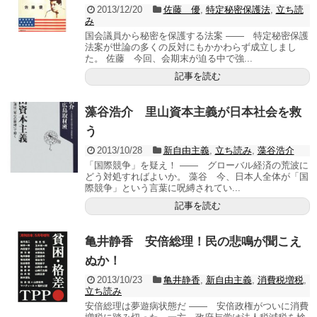
2013/12/20
佐藤 優
,
特定秘密保護法
,
立ち読
み
国会議員から秘密を保護する法案 ―― 特定秘密保護
法案が世論の多くの反対にもかかわらず成立しまし
た。 佐藤 今回、会期末が迫る中で強...
記事を読む
藻谷浩介 里山資本主義が日本社会を救
う
2013/10/28
新自由主義
,
立ち読み
,
藻谷浩介
「国際競争」を疑え！ ―― グローバル経済の荒波に
どう対処すればよいか。 藻谷 今、日本人全体が「国
際競争」という言葉に呪縛されてい...
記事を読む
亀井静香 安倍総理！民の悲鳴が聞こえ
ぬか！
2013/10/23
亀井静香
,
新自由主義
,
消費税増税
,
立ち読み
安倍総理は夢遊病状態だ ―― 安倍政権がついに消費