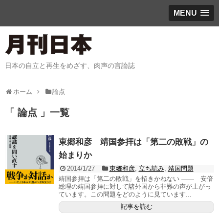
MENU
日本の自立と再生をめざす、肉声の言論誌
ホーム
論点
「 論点 」一覧
東郷和彦 靖国参拝は「第二の敗戦」の
始まりか
2014/1/27
東郷和彦
,
立ち読み
,
靖国問題
靖国参拝は「第二の敗戦」を招きかねない ―― 安倍
総理の靖国参拝に対して諸外国から非難の声が上がっ
ています。この問題をどのように見ています...
記事を読む