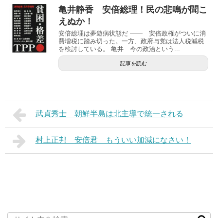
亀井静香 安倍総理！民の悲鳴が聞こ
えぬか！
安倍総理は夢遊病状態だ ―― 安倍政権がついに消
費増税に踏み切った。一方、政府与党は法人税減税
を検討している。 亀井 今の政治という...
記事を読む
武貞秀士 朝鮮半島は北主導で統一される
村上正邦 安倍君 もういい加減になさい！