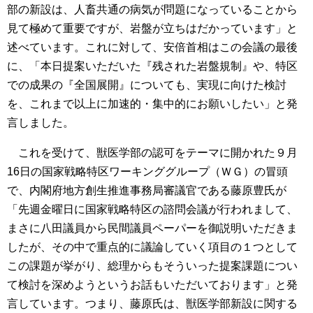
部の新設は、人畜共通の病気が問題になっていることから
見て極めて重要ですが、岩盤が立ちはだかっています」と
述べています。これに対して、安倍首相はこの会議の最後
に、「本日提案いただいた『残された岩盤規制』や、特区
での成果の『全国展開』についても、実現に向けた検討
を、これまで以上に加速的・集中的にお願いしたい」と発
言しました。
これを受けて、獣医学部の認可をテーマに開かれた９月
16日の国家戦略特区ワーキンググループ（ＷＧ）の冒頭
で、内閣府地方創生推進事務局審議官である藤原豊氏が
「先週金曜日に国家戦略特区の諮問会議が行われまして、
まさに八田議員から民間議員ペーパーを御説明いただきま
したが、その中で重点的に議論していく項目の１つとして
この課題が挙がり、総理からもそういった提案課題につい
て検討を深めようというお話もいただいております」と発
言しています。つまり、藤原氏は、獣医学部新設に関する