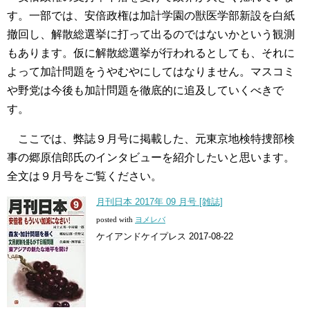
す。一部では、安倍政権は加計学園の獣医学部新設を白紙
撤回し、解散総選挙に打って出るのではないかという観測
もあります。仮に解散総選挙が行われるとしても、それに
よって加計問題をうやむやにしてはなりません。マスコミ
や野党は今後も加計問題を徹底的に追及していくべきで
す。
ここでは、弊誌９月号に掲載した、元東京地検特捜部検
事の郷原信郎氏のインタビューを紹介したいと思います。
全文は９月号をご覧ください。
月刊日本 2017年 09 月号 [雑誌]
posted with
ヨメレバ
ケイアンドケイプレス 2017-08-22