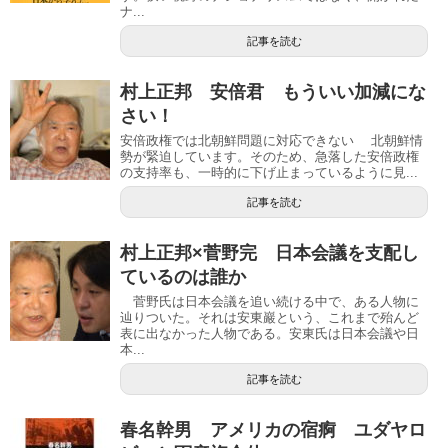
ナ...
記事を読む
村上正邦 安倍君 もういい加減にな
さい！
安倍政権では北朝鮮問題に対応できない 北朝鮮情
勢が緊迫しています。そのため、急落した安倍政権
の支持率も、一時的に下げ止まっているように見...
記事を読む
村上正邦×菅野完 日本会議を支配し
ているのは誰か
菅野氏は日本会議を追い続ける中で、ある人物に
辿りついた。それは安東巖という、これまで殆んど
表に出なかった人物である。安東氏は日本会議や日
本...
記事を読む
春名幹男 アメリカの宿痾 ユダヤロ