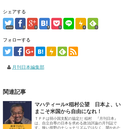
シェアする
error
0
0
4
0
フォローする
月刊日本編集部
関連記事
マハティール×稲村公望 日本よ、い
まこそ米国から自由になれ！
ＴＰＰは弱小国支配の協定だ 稲村 『月刊日本』
は、自立自尊の日本を求める政治評論の月刊誌で
す。狭い視野のナショナリズムではなく、開かれた