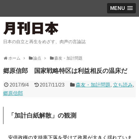
MENU
日本の自立と再生をめざす、肉声の言論誌
ホーム
論点
森友・加計問題
郷原信郎 国家戦略特区は利益相反の温床だ
2017/9/4
2017/11/23
森友・加計問題
,
立ち読み
,
郷原信郎
「加計白紙解散」の観測
安倍政権の支持率下落を受けて政界が大きく揺れていま