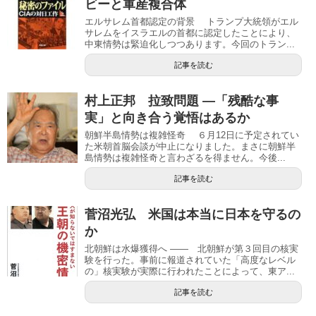
ビーと軍産複合体
エルサレム首都認定の背景 トランプ大統領がエル
サレムをイスラエルの首都に認定したことにより、
中東情勢は緊迫化しつつあります。今回のトラン...
記事を読む
村上正邦 拉致問題 ―「残酷な事
実」と向き合う覚悟はあるか
朝鮮半島情勢は複雑怪奇 ６月12日に予定されてい
た米朝首脳会談が中止になりました。まさに朝鮮半
島情勢は複雑怪奇と言わざるを得ません。今後...
記事を読む
菅沼光弘 米国は本当に日本を守るの
か
北朝鮮は水爆獲得へ ―― 北朝鮮が第３回目の核実
験を行った。事前に報道されていた「高度なレベル
の」核実験が実際に行われたことによって、東ア...
記事を読む