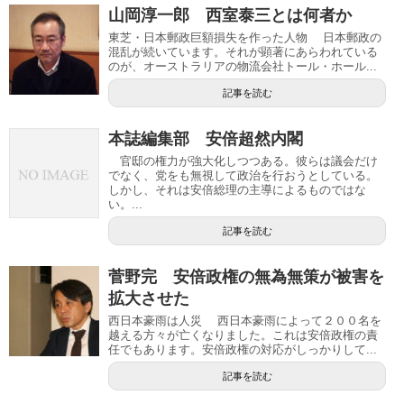
山岡淳一郎 西室泰三とは何者か
東芝・日本郵政巨額損失を作った人物 日本郵政の
混乱が続いています。それが顕著にあらわれている
のが、オーストラリアの物流会社トール・ホール...
記事を読む
本誌編集部 安倍超然内閣
官邸の権力が強大化しつつある。彼らは議会だけ
でなく、党をも無視して政治を行おうとしている。
しかし、それは安倍総理の主導によるものではな
い。...
記事を読む
菅野完 安倍政権の無為無策が被害を
拡大させた
西日本豪雨は人災 西日本豪雨によって２００名を
越える方々が亡くなりました。これは安倍政権の責
任でもあります。安倍政権の対応がしっかりして...
記事を読む