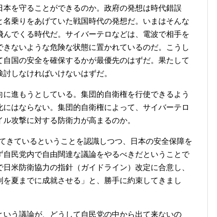
本を守ることができるのか。政府の発想は時代錯誤
と名乗りをあげていた戦国時代の発想だ。いまはそんな
飛んでくる時代だ。サイバーテロなどは、電波で相手を
できないような危険な状態に置かれているのだ。こうし
て自国の安全を確保するかが最優先のはずだ。果たして
検討しなければいけないはずだ。
に進もうとしている。集団的自衛権を行使できるよう
化にはならない。集団的自衛権によって、サイバーテロ
イル攻撃に対する防衛力が高まるのか。
ってきているということを認識しつつ、日本の安全保障を
ず自民党内で自由闊達な議論をやるべきだということで
で日米防衛協力の指針（ガイドライン）改定に合意し、
制を夏までに成就させる」と、勝手に約束してきまし
いう議論が、どうして自民党の中から出て来ないの