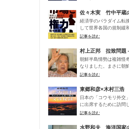
佐々木実 竹中平蔵
経済学のパラダイム転換
して世界各国の規制緩和
記事を読む
村上正邦 拉致問題
朝鮮半島情勢は複雑怪
なりました。まさに朝鮮
記事を読む
東郷和彦×木村三浩
日本の「コウモリ外交」
に出席するために訪問し
記事を読む
水野和夫 海洋国家