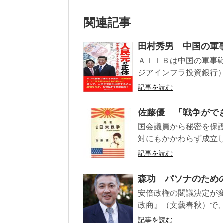
関連記事
田村秀男 中国の軍
ＡＩＩＢは中国の軍事
ジアインフラ投資銀行）
記事を読む
佐藤優 「戦争がで
国会議員から秘密を保
対にもかかわらず成立し
記事を読む
森功 パソナのため
安倍政権の閣議決定が変
政商』（文藝春秋）で、
記事を読む