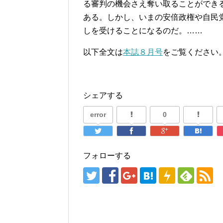
る審判の機会さえ奪い取ることができ
ある。しかし、いまの安倍政権や自民
しを受けることになるのだ。……
以下全文は
本誌８月号
をご覧ください
シェアする
error
0
フォローする