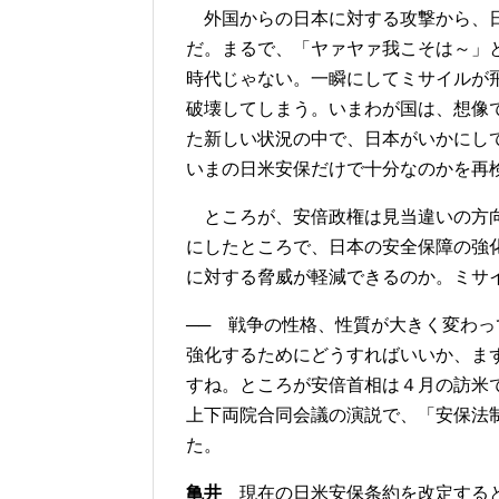
外国からの日本に対する攻撃から、日
だ。まるで、「ヤァヤァ我こそは～」
時代じゃない。一瞬にしてミサイルが
破壊してしまう。いまわが国は、想像
た新しい状況の中で、日本がいかにし
いまの日米安保だけで十分なのかを再
ところが、安倍政権は見当違いの方向
にしたところで、日本の安全保障の強
に対する脅威が軽減できるのか。ミサ
── 戦争の性格、性質が大きく変わ
強化するためにどうすればいいか、ま
すね。ところが安倍首相は４月の訪米
上下両院合同会議の演説で、「安保法
た。
亀井
現在の日米安保条約を改定すると