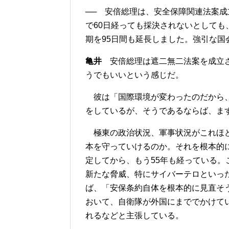
── 安倍総理は、安全保障関連法案
で60日経っても採決されないとして
期を95日間も延長しました。強引な国
亀井
安倍総理は遮二無二法案を成立さ
うでもいいという感じだ。
彼は「国際環境が変わったのだから、
をしているが、そうであるならば、ま
極東の政治状況、軍事状況がこれほど
本を守っていけるのか。それを根本的
定してから、もう55年も経っている
新たな脅威、特にサイバーテロといっ
ば、「安保条約自体を根本的に見直そ
おいて、自衛隊が外国にまででかけて
れるなどと主張している。