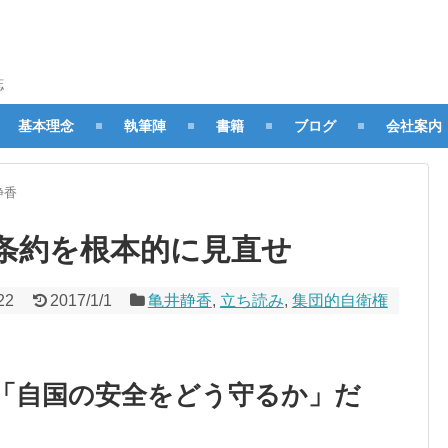
誌
基本理念
執筆陣
書籍
ブログ
会社案内
静香
条約を根本的に見直せ
22
2017/1/1
亀井静香
,
立ち読み
,
集団的自衛権
「自国の安全をどう守るか」だ