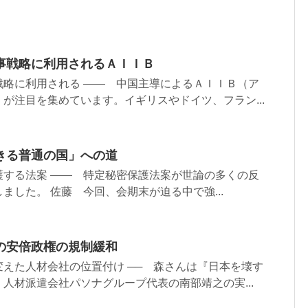
事戦略に利用されるＡＩＩＢ
戦略に利用される ―― 中国主導によるＡＩＩＢ（ア
が注目を集めています。イギリスやドイツ、フラン...
きる普通の国」への道
護する法案 ―― 特定秘密保護法案が世論の多くの反
ました。 佐藤 今回、会期末が迫る中で強...
の安倍政権の規制緩和
えた人材会社の位置付け ── 森さんは『日本を壊す
人材派遣会社パソナグループ代表の南部靖之の実...