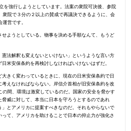
成立を強行しようとしています。法案の衆院可決後、参院
も、衆院で３分の２以上の賛成で再議決できるように、会
会運営です。
せようとしている。物事を決める手順なんて、もうど
憲法解釈も変えないといけない」というような言い方
ず日米安保条約を再検討しなければいけないはずだ。
大きく変わっているときに、現在の日米安保条約で日
に考えなければならない。岸信介首相が旧安保条約を改
。この間、環境は激変しているのだ。国家の安全を脅かす
た脅威に対して、本当に日本を守ろうとするのであれ
う」とアメリカに提案すべきなのだ。それもやらないで
いって、アメリカを助けることで日本の抑止力が強化さ