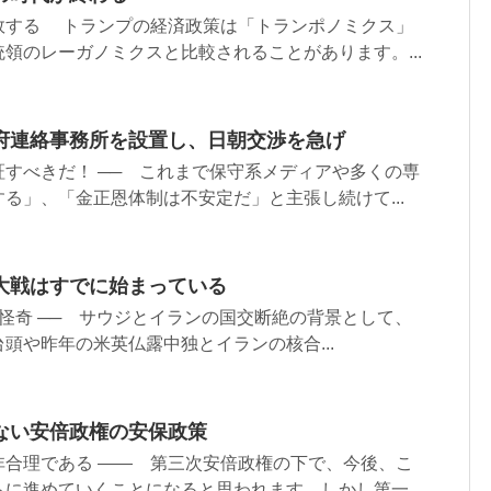
敗する トランプの経済政策は「トランポノミクス」
領のレーガノミクスと比較されることがあります。...
府連絡事務所を設置し、日朝交渉を急げ
すべきだ！ ── これまで保守系メディアや多くの専
る」、「金正恩体制は不安定だ」と主張し続けて...
大戦はすでに始まっている
雑怪奇 ── サウジとイランの国交断絶の背景として、
頭や昨年の米英仏露中独とイランの核合...
ない安倍政権の安保政策
非合理である ―― 第三次安倍政権の下で、今後、こ
に進めていくことになると思われます。しかし第一...