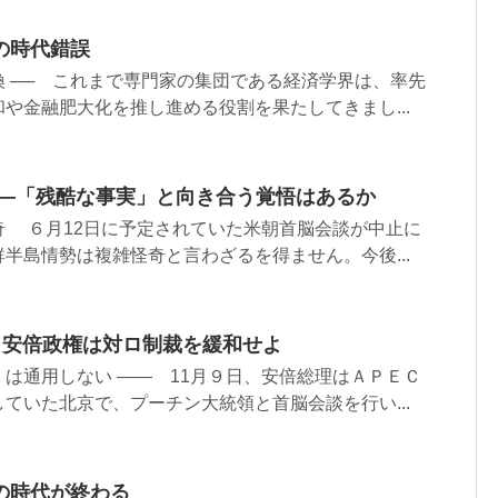
の時代錯誤
 ── これまで専門家の集団である経済学界は、率先
や金融肥大化を推し進める役割を果たしてきまし...
 ―「残酷な事実」と向き合う覚悟はあるか
奇 ６月12日に予定されていた米朝首脳会談が中止に
半島情勢は複雑怪奇と言わざるを得ません。今後...
 安倍政権は対ロ制裁を緩和せよ
は通用しない ―― 11月９日、安倍総理はＡＰＥＣ
ていた北京で、プーチン大統領と首脳会談を行い...
の時代が終わる