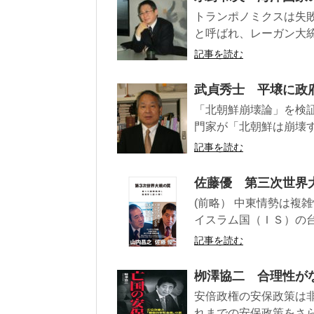
トランポノミクスは失
と呼ばれ、レーガン大統
記事を読む
武貞秀士 平壌に政
「北朝鮮崩壊論」を検証
門家が「北朝鮮は崩壊す
記事を読む
佐藤優 第三次世界
(前略） 中東情勢は複
イスラム国（ＩＳ）の台
記事を読む
栁澤協二 合理性が
安倍政権の安保政策は
れまでの安保政策をさら