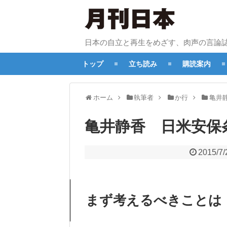
日本の自立と再生をめざす、肉声の言論
トップ
立ち読み
購読案内
ホーム
執筆者
か行
亀井
亀井静香 日米安保
2015/7/
まず考えるべきことは