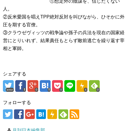
①想定外の陰謀を、信じたくない
人。
②反米愛国を唱えTPP絶対反対を叫びながら、ひそかに外
圧を期する官僚。
③クラウゼヴィッツの戦争論や孫子の兵法を現在の国家経
営にとりいれず、結果責任もとらず敵前逃亡を繰り返す宰
相と軍師。
シェアする
error
0
0
4
0
フォローする
月刊日本編集部